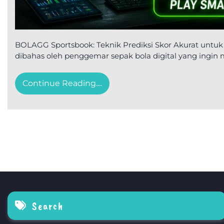
BOLAGG Sportsbook: Teknik Prediksi Skor Akurat untuk
dibahas oleh penggemar sepak bola digital yang ingi
Continue Reading....
Search