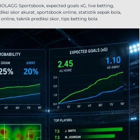
BOLAGG Sportsbook
,
expected goals xG
,
live betting
,
diksi skor akurat
,
sportsbook online
,
statistik sepak bola
,
 online
,
teknik prediksi skor
,
tips betting bola