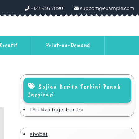
+123 456 7890
support@example.com
Kreatif
Print-on-Demand
Sajian Berita Terkini Penuh
Inspirasi
Prediksi Togel Hari Ini
sbobet