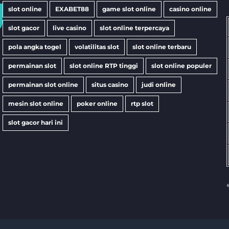
slot online
EXABET88
game slot online
casino online
slot gacor
live casino
slot online terpercaya
pola angka togel
volatilitas slot
slot online terbaru
permainan slot
slot online RTP tinggi
slot online populer
permainan slot online
situs casino
judi online
mesin slot online
poker online
rtp slot
slot gacor hari ini