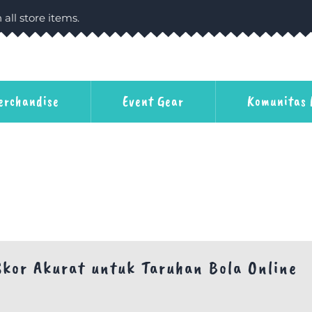
 all store items.
erchandise
Event Gear
Komunitas 
Skor Akurat untuk Taruhan Bola Online