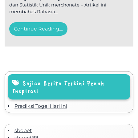
dan Statistik Unik merchonate – Artikel ini
membahas Rahasia…
Continue Reading....
Sajian Berita Terkini Penuh
Inspirasi
Prediksi Togel Hari Ini
sbobet
sbobet88