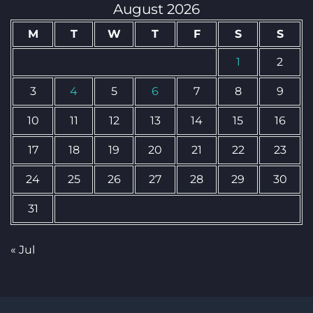
August 2026
M
T
W
T
F
S
S
1
2
3
4
5
6
7
8
9
10
11
12
13
14
15
16
17
18
19
20
21
22
23
24
25
26
27
28
29
30
31
« Jul