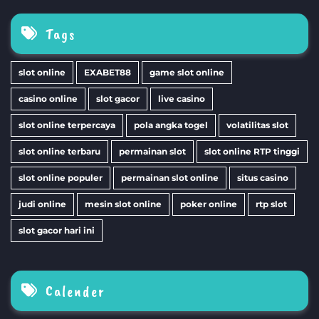
Tags
slot online
EXABET88
game slot online
casino online
slot gacor
live casino
slot online terpercaya
pola angka togel
volatilitas slot
slot online terbaru
permainan slot
slot online RTP tinggi
slot online populer
permainan slot online
situs casino
judi online
mesin slot online
poker online
rtp slot
slot gacor hari ini
Calender