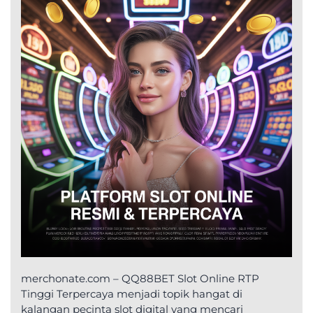
merchonate.com – QQ88BET Slot Online RTP
Tinggi Terpercaya menjadi topik hangat di
kalangan pecinta slot digital yang mencari