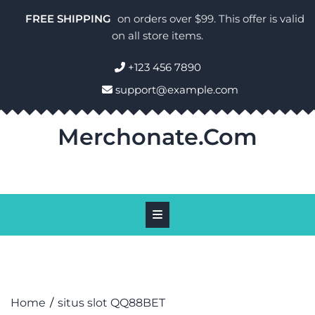
Skip
FREE SHIPPING
on orders over $99. This offer is valid
to
on all store items.
content
+123 456 7890
support@example.com
Merchonate.com
Home
situs slot QQ88BET