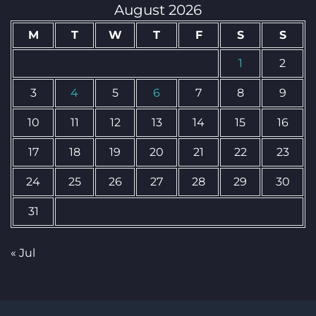
August 2026
M
T
W
T
F
S
S
1
2
3
4
5
6
7
8
9
10
11
12
13
14
15
16
17
18
19
20
21
22
23
24
25
26
27
28
29
30
31
« Jul