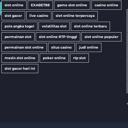
slot online
EXABET88
game slot online
casino online
slot gacor
live casino
slot online terpercaya
pola angka togel
volatilitas slot
slot online terbaru
permainan slot
slot online RTP tinggi
slot online populer
permainan slot online
situs casino
judi online
mesin slot online
poker online
rtp slot
slot gacor hari ini