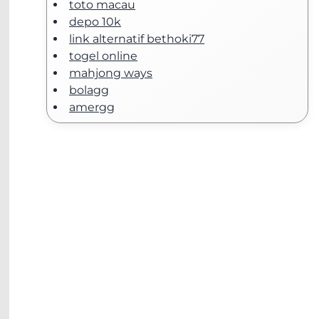
toto macau
depo 10k
link alternatif bethoki77
togel online
mahjong ways
bolagg
amergg