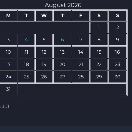
August 2026
M
T
W
T
F
S
S
1
2
3
4
5
6
7
8
9
10
11
12
13
14
15
16
17
18
19
20
21
22
23
24
25
26
27
28
29
30
31
« Jul