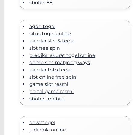
sbobet88
agen togel
situs togel online
bandar slot & togel
slot free spin
prediksi akurat togel online
demo slot mahjong ways
bandar toto togel
slot online free spin
game slot resmi
portal game resmi
sbobet mobile
dewatogel
judi bola online