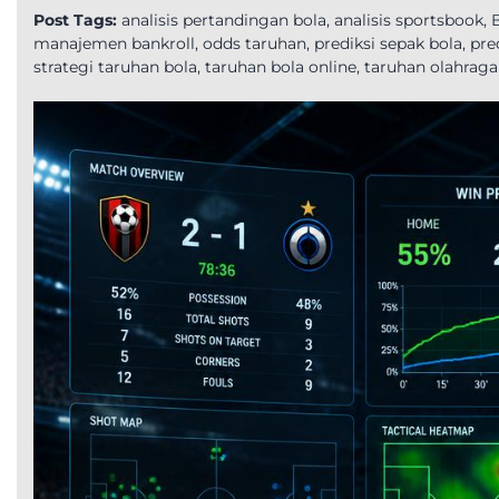
Post Tags:
analisis pertandingan bola
,
analisis sportsbook
,
manajemen bankroll
,
odds taruhan
,
prediksi sepak bola
,
pre
strategi taruhan bola
,
taruhan bola online
,
taruhan olahraga