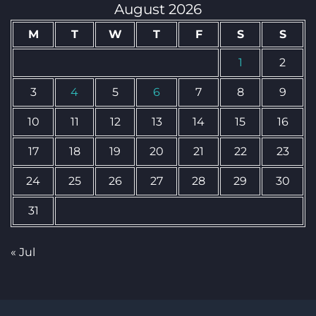
August 2026
M
T
W
T
F
S
S
1
2
3
4
5
6
7
8
9
10
11
12
13
14
15
16
17
18
19
20
21
22
23
24
25
26
27
28
29
30
31
« Jul