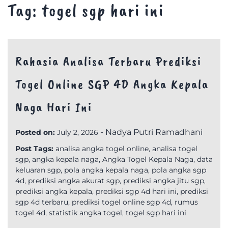
Tag:
togel sgp hari ini
Rahasia Analisa Terbaru Prediksi
Togel Online SGP 4D Angka Kepala
Naga Hari Ini
-
Nadya Putri Ramadhani
Posted on:
July 2, 2026
Post Tags:
analisa angka togel online
,
analisa togel
sgp
,
angka kepala naga
,
Angka Togel Kepala Naga
,
data
keluaran sgp
,
pola angka kepala naga
,
pola angka sgp
4d
,
prediksi angka akurat sgp
,
prediksi angka jitu sgp
,
prediksi angka kepala
,
prediksi sgp 4d hari ini
,
prediksi
sgp 4d terbaru
,
prediksi togel online sgp 4d
,
rumus
togel 4d
,
statistik angka togel
,
togel sgp hari ini