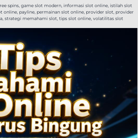
free spins
,
game slot modern
,
informasi slot online
,
istilah slot
t online
,
payline
,
permainan slot online
,
provider slot
,
provider
la
,
strategi memahami slot
,
tips slot online
,
volatilitas slot