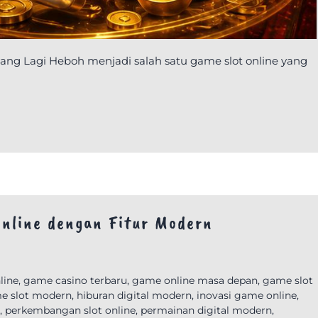
ang Lagi Heboh menjadi salah satu game slot online yang
Online dengan Fitur Modern
line
,
game casino terbaru
,
game online masa depan
,
game slot
e slot modern
,
hiburan digital modern
,
inovasi game online
,
,
perkembangan slot online
,
permainan digital modern
,