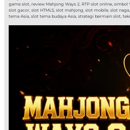
game slot
,
review Mahjong Ways 2
,
RTP slot online
,
simbol 
slot gacor
,
slot HTML5
,
slot mahjong
,
slot mobile
,
slot naga
tema Asia
,
slot tema budaya Asia
,
strategi bermain slot
,
tek