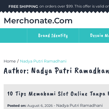
Skip
on orders over $99. This offer is valid on
FREE SHIPPING
to
content
Merchonate.com
Brand Identity
Desain M
Home
Nadya Putri Ramadhani
Author:
Nadya Putri Ramadhan
10 Tips Memahami Slot Online Tanpa 
-
Nadya Putri Ramadhani
Posted on:
August 6, 2026