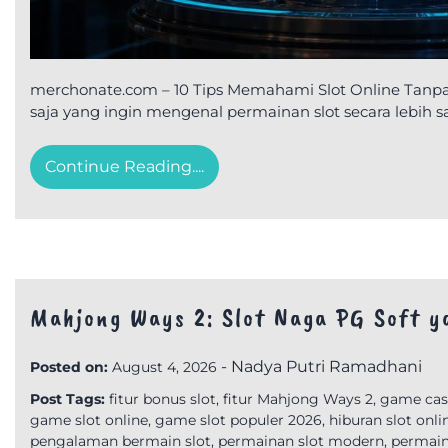
merchonate.com – 10 Tips Memahami Slot Online Tanpa
saja yang ingin mengenal permainan slot secara lebih s
Continue Reading....
Mahjong Ways 2: Slot Naga PG Soft y
-
Nadya Putri Ramadhani
Posted on:
August 4, 2026
Post Tags:
fitur bonus slot
,
fitur Mahjong Ways 2
,
game cas
game slot online
,
game slot populer 2026
,
hiburan slot onli
pengalaman bermain slot
,
permainan slot modern
,
permain