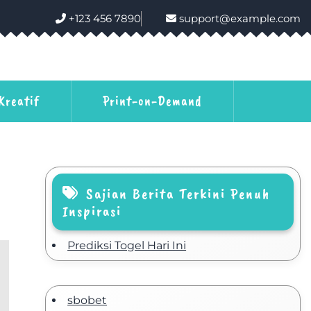
+123 456 7890
support@example.com
Kreatif
Print-on-Demand
Sajian Berita Terkini Penuh
Inspirasi
Prediksi Togel Hari Ini
sbobet