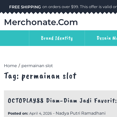
Skip
on orders over $99. This offer is valid on
FREE SHIPPING
to
content
Merchonate.com
Brand Identity
Desain M
Home
permainan slot
Tag:
permainan slot
OCTOPLAY88 Diam-Diam Jadi Favorit: 
-
Nadya Putri Ramadhani
Posted on:
April 4, 2026