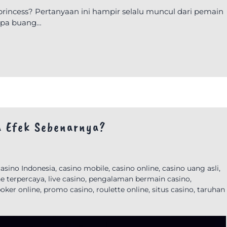
 princess? Pertanyaan ini hampir selalu muncul dari pemain
npa buang…
a Efek Sebenarnya?
casino Indonesia
,
casino mobile
,
casino online
,
casino uang asli
,
ne terpercaya
,
live casino
,
pengalaman bermain casino
,
oker online
,
promo casino
,
roulette online
,
situs casino
,
taruhan