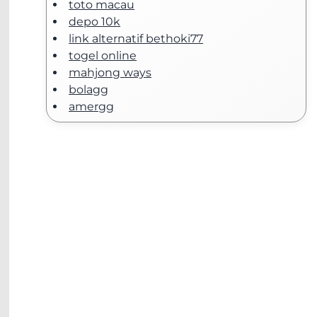
toto macau
depo 10k
link alternatif bethoki77
togel online
mahjong ways
bolagg
amergg