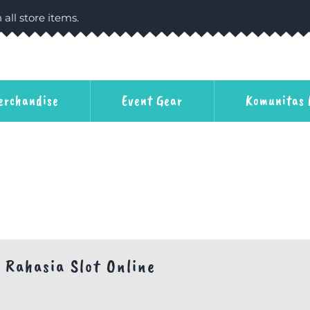
 all store items.
erchandise
Event Gear
Komunitas 
Rahasia Slot Online