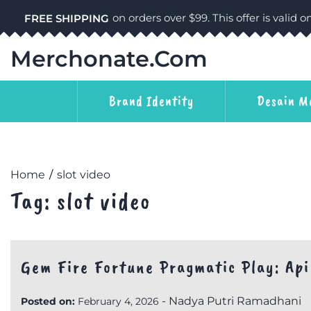
Skip
on orders over $99. This offer is valid on
FREE SHIPPING
to
content
Merchonate.com
Brand Identity
Desain M
Home
slot video
Tag:
slot video
Gem Fire Fortune Pragmatic Play: Ap
-
Nadya Putri Ramadhani
Posted on:
February 4, 2026