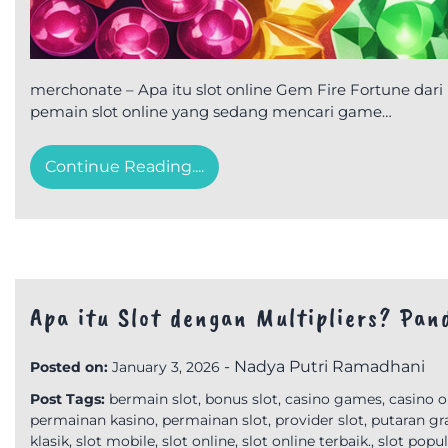
merchonate – Apa itu slot online Gem Fire Fortune dari
pemain slot online yang sedang mencari game…
Continue Reading....
Apa itu Slot dengan Multipliers? Pa
-
Nadya Putri Ramadhani
Posted on:
January 3, 2026
Post Tags:
bermain slot
,
bonus slot
,
casino games
,
casino o
permainan kasino
,
permainan slot
,
provider slot
,
putaran gra
klasik
,
slot mobile
,
slot online
,
slot online terbaik.
,
slot popul