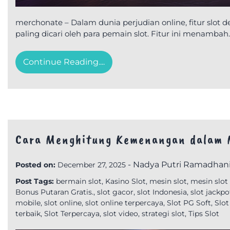
merchonate – Dalam dunia perjudian online, fitur slot 
paling dicari oleh para pemain slot. Fitur ini menambah
Continue Reading....
Cara Menghitung Kemenangan dalam M
-
Nadya Putri Ramadhan
Posted on:
December 27, 2025
Post Tags:
bermain slot
,
Kasino Slot
,
mesin slot
,
mesin slot
Bonus Putaran Gratis.
,
slot gacor
,
slot Indonesia
,
slot jackpo
mobile
,
slot online
,
slot online terpercaya
,
Slot PG Soft
,
Slo
terbaik
,
Slot Terpercaya
,
slot video
,
strategi slot
,
Tips Slot