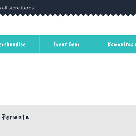
 all store items.
erchandise
Event Gear
Komunitas 
i Permata