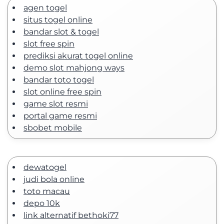
agen togel
situs togel online
bandar slot & togel
slot free spin
prediksi akurat togel online
demo slot mahjong ways
bandar toto togel
slot online free spin
game slot resmi
portal game resmi
sbobet mobile
dewatogel
judi bola online
toto macau
depo 10k
link alternatif bethoki77