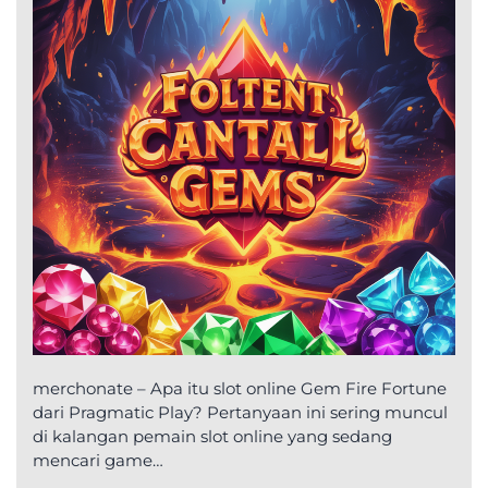
merchonate – Apa itu slot online Gem Fire Fortune
dari Pragmatic Play? Pertanyaan ini sering muncul
di kalangan pemain slot online yang sedang
mencari game…