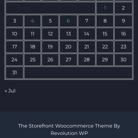
1
2
3
4
5
6
7
8
9
10
11
12
13
14
15
16
17
18
19
20
21
22
23
24
25
26
27
28
29
30
31
« Jul
The Storefront Woocommerce Theme By
Revolution WP