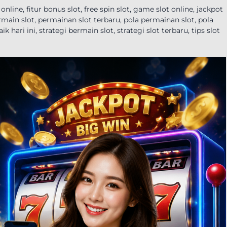
 online
,
fitur bonus slot
,
free spin slot
,
game slot online
,
jackpot
main slot
,
permainan slot terbaru
,
pola permainan slot
,
pola
aik hari ini
,
strategi bermain slot
,
strategi slot terbaru
,
tips slot