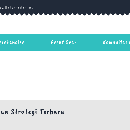
 all store items.
erchandise
Event Gear
Komunitas 
gan Strategi Terbaru