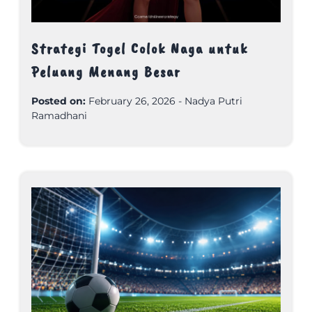
Strategi Togel Colok Naga untuk
Peluang Menang Besar
Posted on:
February 26, 2026
-
Nadya Putri
Ramadhani