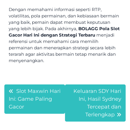
Dengan memahami informasi seperti RTP,
volatilitas, pola permainan, dan kebiasaan bermain
yang baik, pemain dapat membuat keputusan
yang lebih bijak. Pada akhirnya,
BOLAGG Pola Slot
Gacor Hari Ini dengan Strategi Terbaru
menjadi
referensi untuk memahami cara memilih
permainan dan menerapkan strategi secara lebih
terarah agar aktivitas bermain tetap menarik dan
menyenangkan.
Post
Slot Maxwin Hari
Keluaran SDY Hari
Ini: Game Paling
Ini, Hasil Sydney
navigation
Gacor
Tercepat dan
Terlengkap