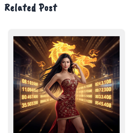
Related Post