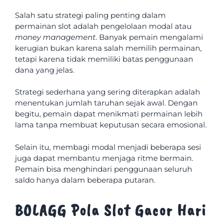
Salah satu strategi paling penting dalam
permainan slot adalah pengelolaan modal atau
money management
. Banyak pemain mengalami
kerugian bukan karena salah memilih permainan,
tetapi karena tidak memiliki batas penggunaan
dana yang jelas.
Strategi sederhana yang sering diterapkan adalah
menentukan jumlah taruhan sejak awal. Dengan
begitu, pemain dapat menikmati permainan lebih
lama tanpa membuat keputusan secara emosional.
Selain itu, membagi modal menjadi beberapa sesi
juga dapat membantu menjaga ritme bermain.
Pemain bisa menghindari penggunaan seluruh
saldo hanya dalam beberapa putaran.
BOLAGG Pola Slot Gacor Hari