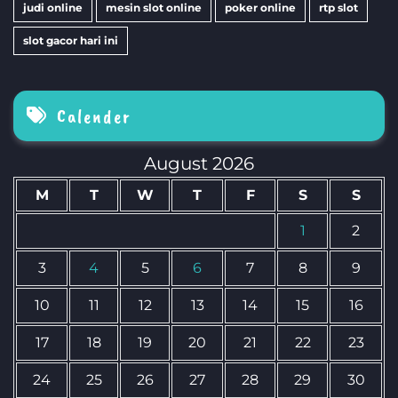
judi online
mesin slot online
poker online
rtp slot
slot gacor hari ini
Calender
August 2026
M
T
W
T
F
S
S
1
2
3
4
5
6
7
8
9
10
11
12
13
14
15
16
17
18
19
20
21
22
23
24
25
26
27
28
29
30