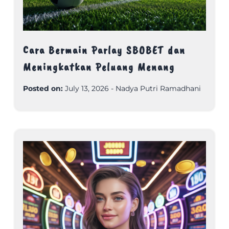
Cara Bermain Parlay SBOBET dan
Meningkatkan Peluang Menang
Posted on:
July 13, 2026
-
Nadya Putri Ramadhani