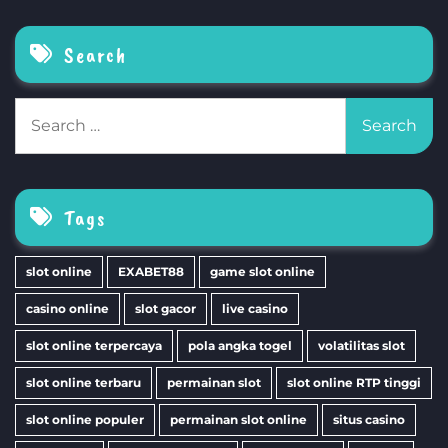
Search
Search
for:
Tags
slot online
EXABET88
game slot online
casino online
slot gacor
live casino
slot online terpercaya
pola angka togel
volatilitas slot
slot online terbaru
permainan slot
slot online RTP tinggi
slot online populer
permainan slot online
situs casino