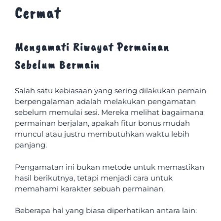
Cermat
Mengamati Riwayat Permainan
Sebelum Bermain
Salah satu kebiasaan yang sering dilakukan pemain
berpengalaman adalah melakukan pengamatan
sebelum memulai sesi. Mereka melihat bagaimana
permainan berjalan, apakah fitur bonus mudah
muncul atau justru membutuhkan waktu lebih
panjang.
Pengamatan ini bukan metode untuk memastikan
hasil berikutnya, tetapi menjadi cara untuk
memahami karakter sebuah permainan.
Beberapa hal yang biasa diperhatikan antara lain: