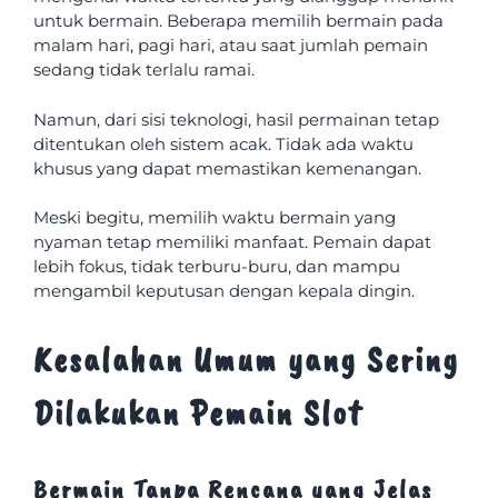
untuk bermain. Beberapa memilih bermain pada
malam hari, pagi hari, atau saat jumlah pemain
sedang tidak terlalu ramai.
Namun, dari sisi teknologi, hasil permainan tetap
ditentukan oleh sistem acak. Tidak ada waktu
khusus yang dapat memastikan kemenangan.
Meski begitu, memilih waktu bermain yang
nyaman tetap memiliki manfaat. Pemain dapat
lebih fokus, tidak terburu-buru, dan mampu
mengambil keputusan dengan kepala dingin.
Kesalahan Umum yang Sering
Dilakukan Pemain Slot
Bermain Tanpa Rencana yang Jelas