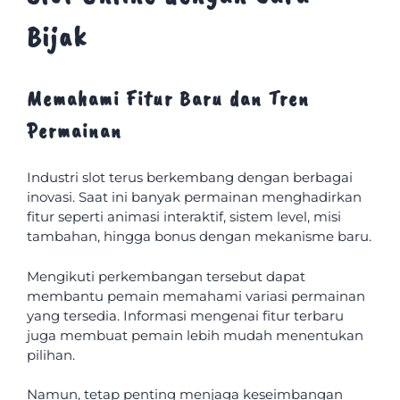
Bijak
Memahami Fitur Baru dan Tren
Permainan
Industri slot terus berkembang dengan berbagai
inovasi. Saat ini banyak permainan menghadirkan
fitur seperti animasi interaktif, sistem level, misi
tambahan, hingga bonus dengan mekanisme baru.
Mengikuti perkembangan tersebut dapat
membantu pemain memahami variasi permainan
yang tersedia. Informasi mengenai fitur terbaru
juga membuat pemain lebih mudah menentukan
pilihan.
Namun, tetap penting menjaga keseimbangan