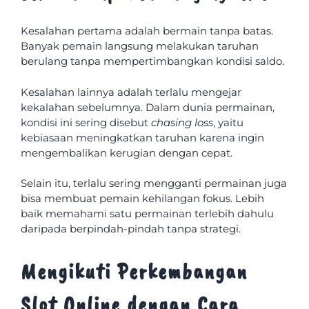
Kesalahan pertama adalah bermain tanpa batas.
Banyak pemain langsung melakukan taruhan
berulang tanpa mempertimbangkan kondisi saldo.
Kesalahan lainnya adalah terlalu mengejar
kekalahan sebelumnya. Dalam dunia permainan,
kondisi ini sering disebut
chasing loss
, yaitu
kebiasaan meningkatkan taruhan karena ingin
mengembalikan kerugian dengan cepat.
Selain itu, terlalu sering mengganti permainan juga
bisa membuat pemain kehilangan fokus. Lebih
baik memahami satu permainan terlebih dahulu
daripada berpindah-pindah tanpa strategi.
Mengikuti Perkembangan
Slot Online dengan Cara