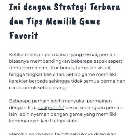
Ini dengan Strategi Terbaru
dan Tips Memilih Game
Favorit
Ketika mencari permainan yang sesuai, pemain
biasanya membandingkan beberapa aspek seperti
tema permainan, fitur bonus, tampilan visual,
hingga tingkat kesulitan. Setiap game memiliki
karakter berbeda sehingga tidak semua permainan
cocok untuk setiap orang.
Beberapa pemain lebih menyukai permainan
dengan fitur
jackpot slot
besar, sedangkan pemain
lain lebih nyaman dengan game yang memiliki
kemenangan kecil tetapi stabil.
Memilih permainan favorit sebaiknya dilakukan