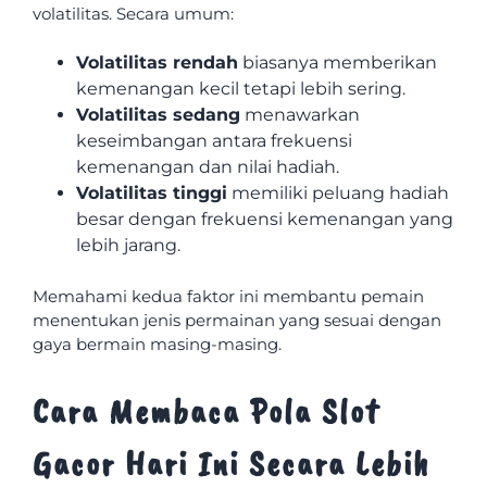
volatilitas. Secara umum:
Volatilitas rendah
biasanya memberikan
kemenangan kecil tetapi lebih sering.
Volatilitas sedang
menawarkan
keseimbangan antara frekuensi
kemenangan dan nilai hadiah.
Volatilitas tinggi
memiliki peluang hadiah
besar dengan frekuensi kemenangan yang
lebih jarang.
Memahami kedua faktor ini membantu pemain
menentukan jenis permainan yang sesuai dengan
gaya bermain masing-masing.
Cara Membaca Pola Slot
Gacor Hari Ini Secara Lebih