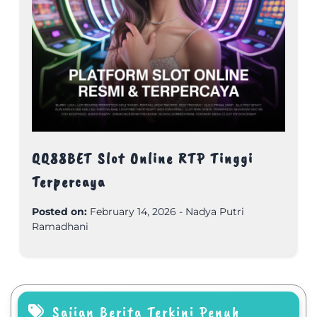
QQ88BET Slot Online RTP Tinggi
Terpercaya
Posted on:
February 14, 2026
-
Nadya Putri
Ramadhani
Sajian Berita Terkini Penuh