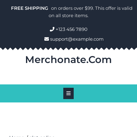
Skip
FREE SHIPPING
on orders over $99. This offer is valid
to
on all store items.
content
+123 456 7890
support@example.com
Merchonate.com