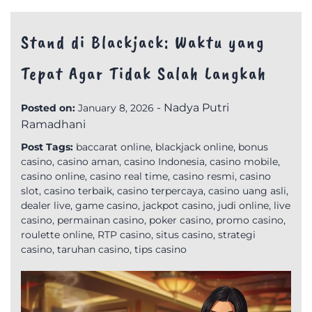
Stand di Blackjack: Waktu yang
Tepat Agar Tidak Salah Langkah
-
Nadya Putri
Posted on:
January 8, 2026
Ramadhani
Post Tags:
baccarat online
,
blackjack online
,
bonus
casino
,
casino aman
,
casino Indonesia
,
casino mobile
,
casino online
,
casino real time
,
casino resmi
,
casino
slot
,
casino terbaik
,
casino terpercaya
,
casino uang asli
,
dealer live
,
game casino
,
jackpot casino
,
judi online
,
live
casino
,
permainan casino
,
poker casino
,
promo casino
,
roulette online
,
RTP casino
,
situs casino
,
strategi
casino
,
taruhan casino
,
tips casino