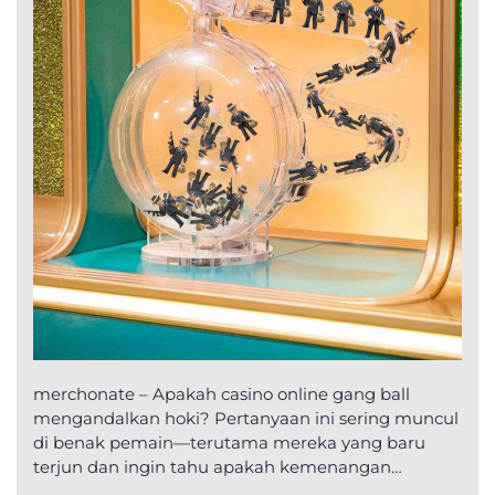
merchonate – Apakah casino online gang ball
mengandalkan hoki? Pertanyaan ini sering muncul
di benak pemain—terutama mereka yang baru
terjun dan ingin tahu apakah kemenangan…