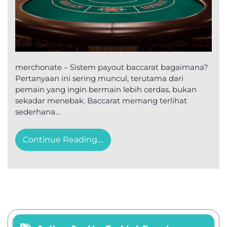
merchonate – Sistem payout baccarat bagaimana?
Pertanyaan ini sering muncul, terutama dari
pemain yang ingin bermain lebih cerdas, bukan
sekadar menebak. Baccarat memang terlihat
sederhana…
Continue Reading....