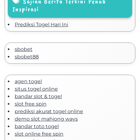
Sajian Berita Terkini Penuh
Inspirasi
Prediksi Togel Hari Ini
sbobet
sbobet88
agen togel
situs togel online
bandar slot & togel
slot free spin
prediksi akurat togel online
demo slot mahjong ways
bandar toto togel
slot online free spin