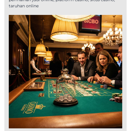
taruhan online