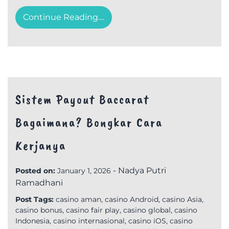
Continue Reading....
Sistem Payout Baccarat
Bagaimana? Bongkar Cara
Kerjanya
-
Nadya Putri
Posted on:
January 1, 2026
Ramadhani
Post Tags:
casino aman
,
casino Android
,
casino Asia
,
casino bonus
,
casino fair play
,
casino global
,
casino
Indonesia
,
casino internasional
,
casino iOS
,
casino