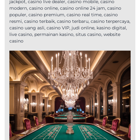
jackpot
,
casino live dealer
,
casino mobile
,
casino
modern
,
casino online
,
casino online 24 jam
,
casino
populer
,
casino premium
,
casino real time
,
casino
resmi
,
casino terbaik
,
casino terbaru
,
casino terpercaya
,
casino uang asli
,
casino VIP
,
judi online
,
kasino digital
,
live casino
,
permainan kasino
,
situs casino
,
website
casino