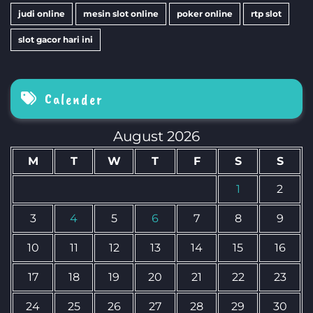
judi online
mesin slot online
poker online
rtp slot
slot gacor hari ini
Calender
August 2026
M
T
W
T
F
S
S
1
2
3
4
5
6
7
8
9
10
11
12
13
14
15
16
17
18
19
20
21
22
23
24
25
26
27
28
29
30