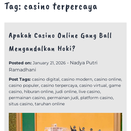
Tag:
casino terpercaya
Apakah Casino Online Gang Ball
Mengandalkan Hoki?
-
Nadya Putri
Posted on:
January 21, 2026
Ramadhani
Post Tags:
casino digital
,
casino modern
,
casino online
,
casino populer
,
casino terpercaya
,
casino virtual
,
game
casino
,
hiburan online
,
judi online
,
live casino
,
permainan casino
,
permainan judi
,
platform casino
,
situs casino
,
taruhan online