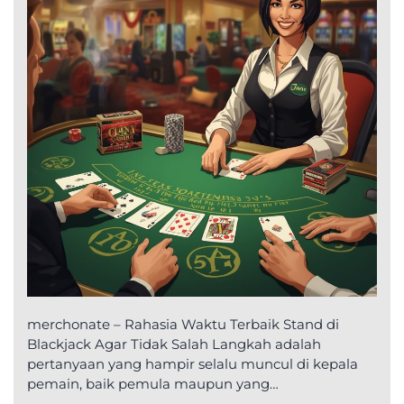
merchonate – Rahasia Waktu Terbaik Stand di
Blackjack Agar Tidak Salah Langkah adalah
pertanyaan yang hampir selalu muncul di kepala
pemain, baik pemula maupun yang…