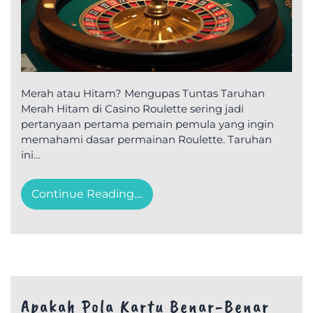
Merah atau Hitam? Mengupas Tuntas Taruhan
Merah Hitam di Casino Roulette sering jadi
pertanyaan pertama pemain pemula yang ingin
memahami dasar permainan Roulette. Taruhan
ini…
Continue Reading....
Apakah Pola Kartu Benar-Benar