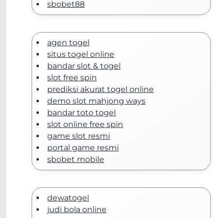
sbobet88
agen togel
situs togel online
bandar slot & togel
slot free spin
prediksi akurat togel online
demo slot mahjong ways
bandar toto togel
slot online free spin
game slot resmi
portal game resmi
sbobet mobile
dewatogel
judi bola online