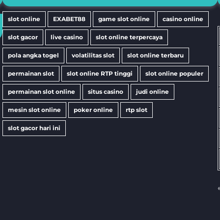
slot online
EXABET88
game slot online
casino online
slot gacor
live casino
slot online terpercaya
pola angka togel
volatilitas slot
slot online terbaru
permainan slot
slot online RTP tinggi
slot online populer
permainan slot online
situs casino
judi online
mesin slot online
poker online
rtp slot
slot gacor hari ini