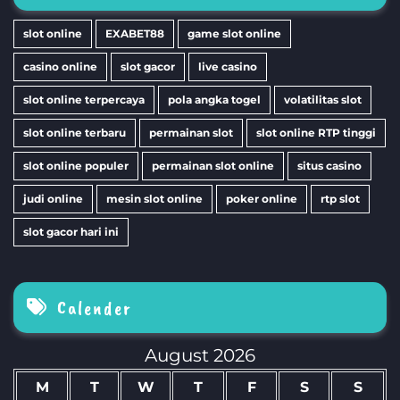
slot online
EXABET88
game slot online
casino online
slot gacor
live casino
slot online terpercaya
pola angka togel
volatilitas slot
slot online terbaru
permainan slot
slot online RTP tinggi
slot online populer
permainan slot online
situs casino
judi online
mesin slot online
poker online
rtp slot
slot gacor hari ini
Calender
August 2026
M
T
W
T
F
S
S