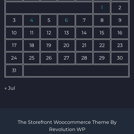
1
2
3
4
5
6
7
8
9
10
11
12
13
14
15
16
17
18
19
20
21
22
23
24
25
26
27
28
29
30
31
« Jul
The Storefront Woocommerce Theme By
Revolution WP