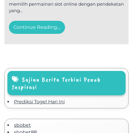
memilih permainan slot online dengan pendekatan
yang…
Continue Reading....
Sajian Berita Terkini Penuh
Inspirasi
Prediksi Togel Hari Ini
sbobet
sbobet88