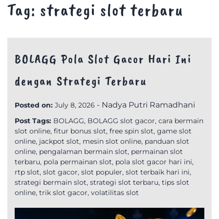
Tag:
strategi slot terbaru
BOLAGG Pola Slot Gacor Hari Ini
dengan Strategi Terbaru
-
Nadya Putri Ramadhani
Posted on:
July 8, 2026
Post Tags:
BOLAGG
,
BOLAGG slot gacor
,
cara bermain
slot online
,
fitur bonus slot
,
free spin slot
,
game slot
online
,
jackpot slot
,
mesin slot online
,
panduan slot
online
,
pengalaman bermain slot
,
permainan slot
terbaru
,
pola permainan slot
,
pola slot gacor hari ini
,
rtp slot
,
slot gacor
,
slot populer
,
slot terbaik hari ini
,
strategi bermain slot
,
strategi slot terbaru
,
tips slot
online
,
trik slot gacor
,
volatilitas slot