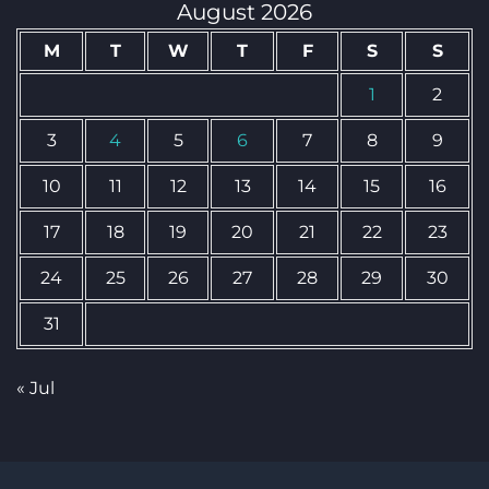
August 2026
M
T
W
T
F
S
S
1
2
3
4
5
6
7
8
9
10
11
12
13
14
15
16
17
18
19
20
21
22
23
24
25
26
27
28
29
30
31
« Jul