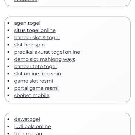
agen togel
situs togel online
bandar slot & togel
slot free spin
prediksi akurat togel online
demo slot mahjong ways
bandar toto togel
slot online free spin
game slot resmi
portal game resmi
sbobet mobile
dewatogel
judi bola online
toto macau