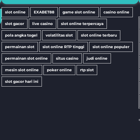
slot online
EXABET88
game slot online
casino online
slot gacor
live casino
slot online terpercaya
pola angka togel
volatilitas slot
slot online terbaru
permainan slot
slot online RTP tinggi
slot online populer
permainan slot online
situs casino
judi online
mesin slot online
poker online
rtp slot
slot gacor hari ini