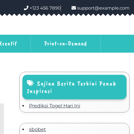
+123 456 7890
support@example.com
Kreatif
Print-on-Demand
Sajian Berita Terkini Penuh
Inspirasi
Prediksi Togel Hari Ini
sbobet