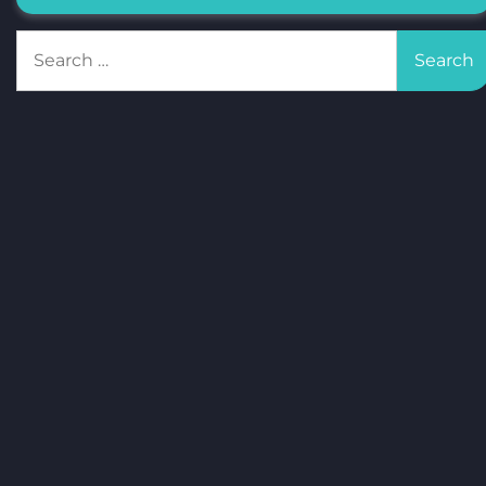
Search
for: