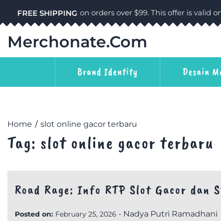
Skip
on orders over $99. This offer is valid on
FREE SHIPPING
to
content
Merchonate.com
Brand Identity
Desain M
Home
slot online gacor terbaru
Tag:
slot online gacor terbaru
Road Rage: Info RTP Slot Gacor dan S
-
Nadya Putri Ramadhani
Posted on:
February 25, 2026