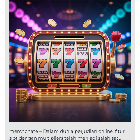
merchonate – Dalam dunia perjudian online, fitur
slot dengan multipliers telah menjadi salah satu