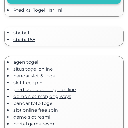
Prediksi Togel Hari Ini
sbobet
sbobet88
agen togel
situs togel online
bandar slot & togel
slot free spin
prediksi akurat togel online
demo slot mahjong ways
bandar toto togel
slot online free spin
game slot resmi
portal game resmi