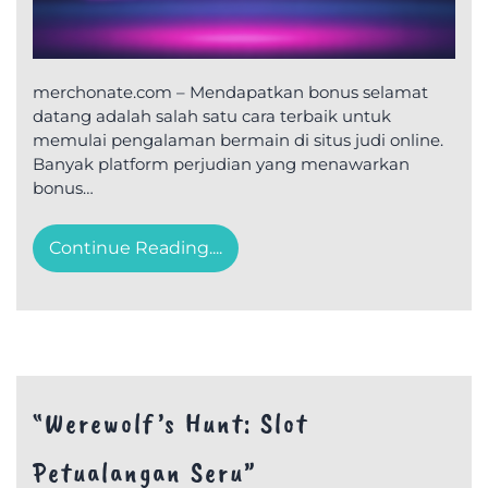
merchonate.com – Mendapatkan bonus selamat
datang adalah salah satu cara terbaik untuk
memulai pengalaman bermain di situs judi online.
Banyak platform perjudian yang menawarkan
bonus…
Continue Reading....
“Werewolf’s Hunt: Slot
Petualangan Seru”