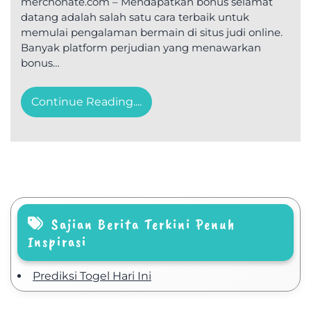
merchonate.com – Mendapatkan bonus selamat
datang adalah salah satu cara terbaik untuk
memulai pengalaman bermain di situs judi online.
Banyak platform perjudian yang menawarkan
bonus…
Continue Reading....
Sajian Berita Terkini Penuh
Inspirasi
Prediksi Togel Hari Ini