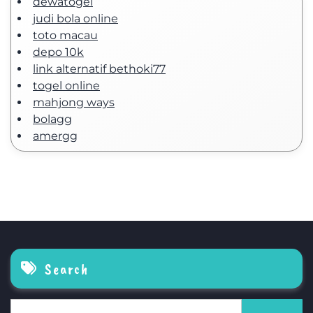
dewatogel
judi bola online
toto macau
depo 10k
link alternatif bethoki77
togel online
mahjong ways
bolagg
amergg
Search
Search