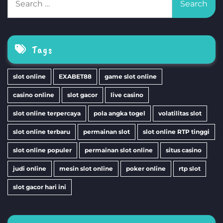
for:
Tags
slot online
EXABET88
game slot online
casino online
slot gacor
live casino
slot online terpercaya
pola angka togel
volatilitas slot
slot online terbaru
permainan slot
slot online RTP tinggi
slot online populer
permainan slot online
situs casino
judi online
mesin slot online
poker online
rtp slot
slot gacor hari ini