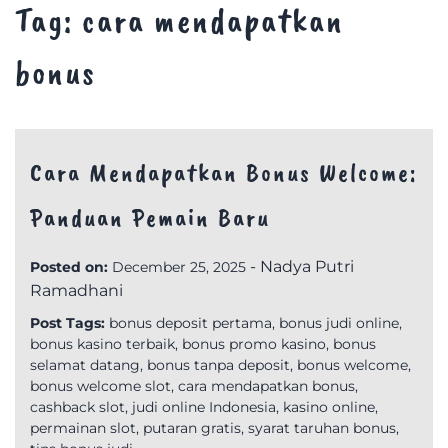
Tag:
cara mendapatkan
bonus
Cara Mendapatkan Bonus Welcome:
Panduan Pemain Baru
-
Nadya Putri
Posted on:
December 25, 2025
Ramadhani
Post Tags:
bonus deposit pertama
,
bonus judi online
,
bonus kasino terbaik
,
bonus promo kasino
,
bonus
selamat datang
,
bonus tanpa deposit
,
bonus welcome
,
bonus welcome slot
,
cara mendapatkan bonus
,
cashback slot
,
judi online Indonesia
,
kasino online
,
permainan slot
,
putaran gratis
,
syarat taruhan bonus
,