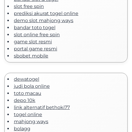
slot free spin
prediksi akurat togel online
demo slot mahjong ways
bandar toto togel
slot online free spin
game slot resmi
portal game resmi
sbobet mobile
dewatogel
judi bola online
toto macau
depo 10k
link alternatif bethoki77
togel online
mahjong ways
bolagg