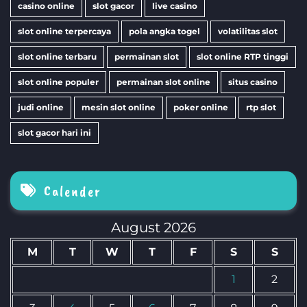
casino online
slot gacor
live casino
slot online terpercaya
pola angka togel
volatilitas slot
slot online terbaru
permainan slot
slot online RTP tinggi
slot online populer
permainan slot online
situs casino
judi online
mesin slot online
poker online
rtp slot
slot gacor hari ini
Calender
August 2026
M
T
W
T
F
S
S
1
2