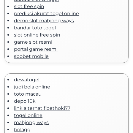
slot free spin
prediksi akurat togel online
demo slot mahjong ways
bandar toto togel
slot online free spin
game slot resmi
portal game resmi
sbobet mobile
dewatogel
judi bola online
toto macau
depo 10k
link alternatif bethoki77
togel online
mahjong ways
bolagg