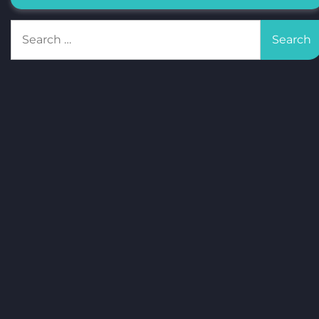
Search
for: