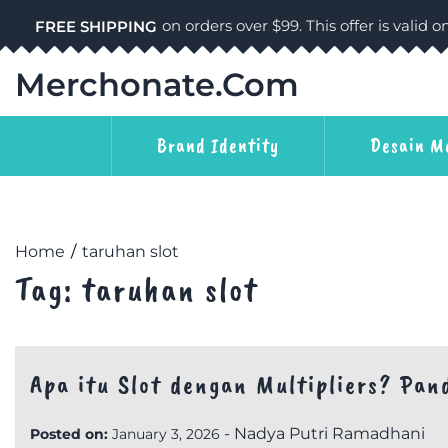
Skip
on orders over $99. This offer is valid on
FREE SHIPPING
to
content
Merchonate.com
Brand Identity
Desain M
Home
taruhan slot
Tag:
taruhan slot
Apa itu Slot dengan Multipliers? Pa
-
Nadya Putri Ramadhani
Posted on:
January 3, 2026