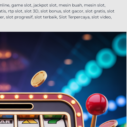
nline
,
game slot
,
jackpot slot
,
mesin buah
,
mesin slot
,
tis
,
rtp slot
,
slot 3D
,
slot bonus
,
slot gacor
,
slot gratis
,
slot
er
,
slot progresif
,
slot terbaik
,
Slot Terpercaya
,
slot video
,