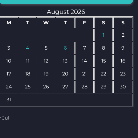
August 2026
M
T
W
T
F
S
S
1
2
3
4
5
6
7
8
9
10
11
12
13
14
15
16
17
18
19
20
21
22
23
24
25
26
27
28
29
30
31
« Jul