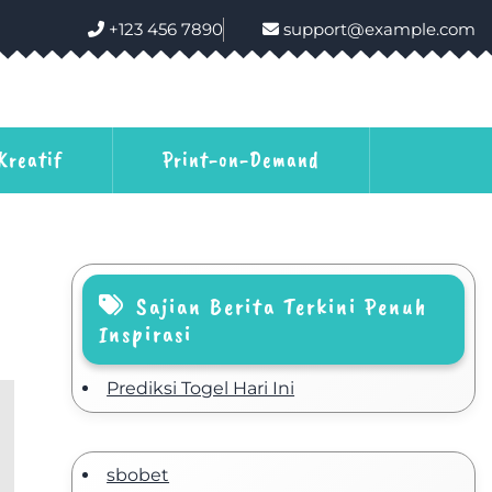
+123 456 7890
support@example.com
Kreatif
Print-on-Demand
Sajian Berita Terkini Penuh
Inspirasi
Prediksi Togel Hari Ini
sbobet