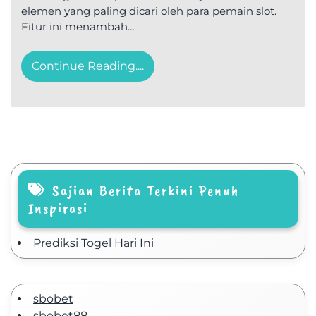
elemen yang paling dicari oleh para pemain slot.
Fitur ini menambah…
Continue Reading....
Sajian Berita Terkini Penuh
Inspirasi
Prediksi Togel Hari Ini
sbobet
sbobet88