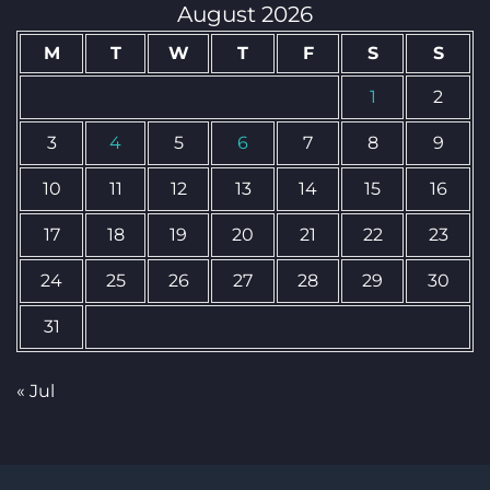
August 2026
M
T
W
T
F
S
S
1
2
3
4
5
6
7
8
9
10
11
12
13
14
15
16
17
18
19
20
21
22
23
24
25
26
27
28
29
30
31
« Jul