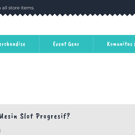
 all store items.
erchandise
Event Gear
Komunitas 
esin Slot Progresif?
i