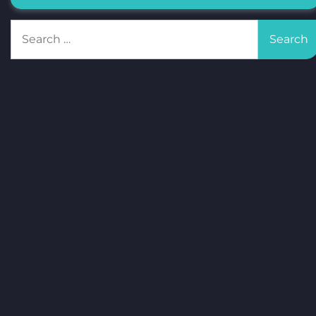
Search
for: