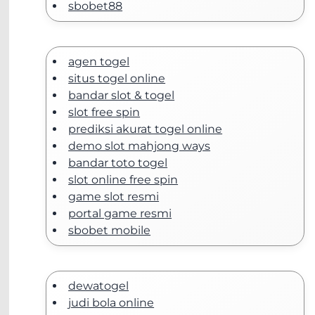
sbobet88
agen togel
situs togel online
bandar slot & togel
slot free spin
prediksi akurat togel online
demo slot mahjong ways
bandar toto togel
slot online free spin
game slot resmi
portal game resmi
sbobet mobile
dewatogel
judi bola online