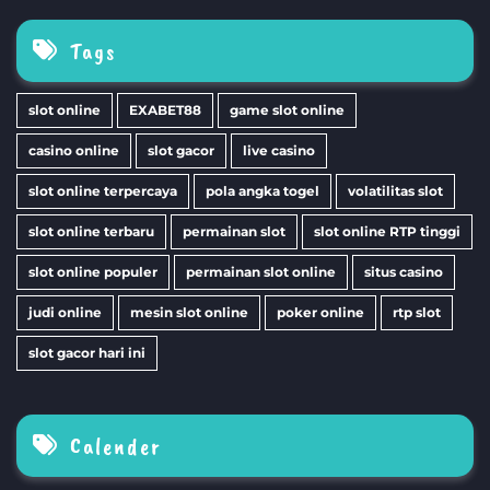
Tags
slot online
EXABET88
game slot online
casino online
slot gacor
live casino
slot online terpercaya
pola angka togel
volatilitas slot
slot online terbaru
permainan slot
slot online RTP tinggi
slot online populer
permainan slot online
situs casino
judi online
mesin slot online
poker online
rtp slot
slot gacor hari ini
Calender