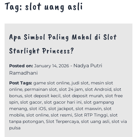
Tag:
slot uang asli
Apa Simbol Paling Mahal di Slot
Starlight Princess?
-
Nadya Putri
Posted on:
January 14, 2026
Ramadhani
Post Tags:
game slot online
,
judi slot
,
mesin slot
online
,
permainan slot
,
slot 24 jam
,
slot Android
,
slot
bonus
,
slot deposit kecil
,
slot deposit murah
,
slot free
spin
,
slot gacor
,
slot gacor hari ini
,
slot gampang
menang
,
slot iOS
,
slot jackpot
,
slot maxwin
,
slot
mobile
,
slot online
,
slot resmi
,
Slot RTP Tinggi
,
slot
tanpa potongan
,
Slot Terpercaya
,
slot uang asli
,
slot via
pulsa