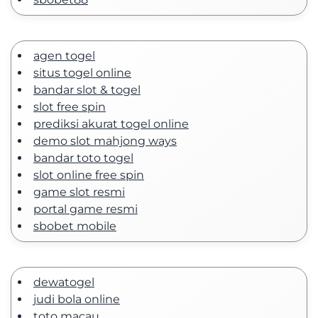
agen togel
situs togel online
bandar slot & togel
slot free spin
prediksi akurat togel online
demo slot mahjong ways
bandar toto togel
slot online free spin
game slot resmi
portal game resmi
sbobet mobile
dewatogel
judi bola online
toto macau