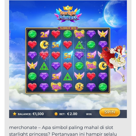
merchonate – Apa simbol paling mahal di slot
starlight princess? Pertanyaan ini hampir selalu