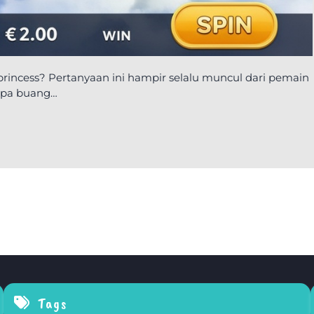
 princess? Pertanyaan ini hampir selalu muncul dari pemain
npa buang…
Tags