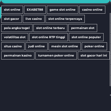
slot online
EXABET88
game slot online
casino online
slot gacor
live casino
slot online terpercaya
pola angka togel
slot online terbaru
permainan slot
volatilitas slot
slot online RTP tinggi
slot online populer
situs casino
judi online
mesin slot online
poker online
permainan kasino
turnamen poker online
slot gacor hari ini