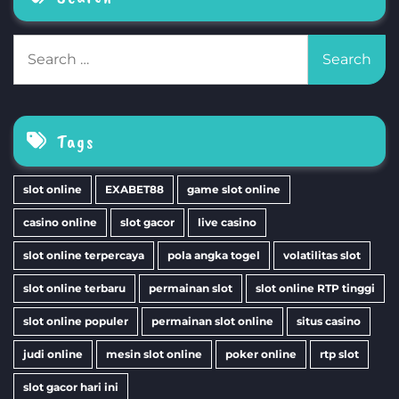
Search
for:
Tags
slot online
EXABET88
game slot online
casino online
slot gacor
live casino
slot online terpercaya
pola angka togel
volatilitas slot
slot online terbaru
permainan slot
slot online RTP tinggi
slot online populer
permainan slot online
situs casino
judi online
mesin slot online
poker online
rtp slot
slot gacor hari ini