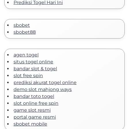
Prediksi Togel Hari Ini
sbobet
sbobet88
agen togel
situs togel online
bandar slot & togel
slot free spin
prediksi akurat togel online
demo slot mahjong ways
bandar toto togel
slot online free spin
game slot resmi
portal game resmi
sbobet mobile