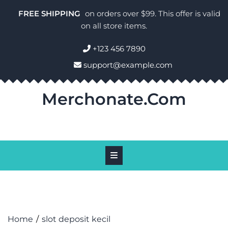
Skip
FREE SHIPPING
on orders over $99. This offer is valid
to
on all store items.
content
+123 456 7890
support@example.com
Merchonate.com
Home
slot deposit kecil