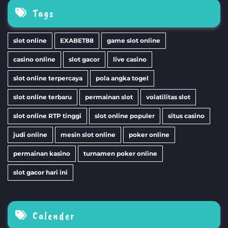
Tags
slot online
EXABET88
game slot online
casino online
slot gacor
live casino
slot online terpercaya
pola angka togel
slot online terbaru
permainan slot
volatilitas slot
slot online RTP tinggi
slot online populer
situs casino
judi online
mesin slot online
poker online
permainan kasino
turnamen poker online
slot gacor hari ini
Calender