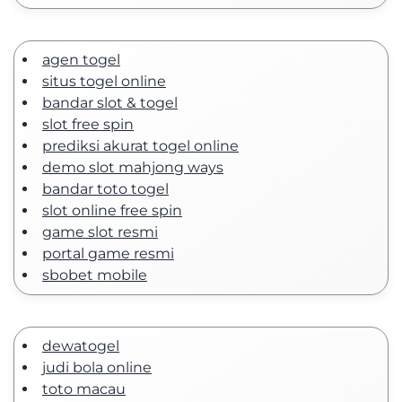
agen togel
situs togel online
bandar slot & togel
slot free spin
prediksi akurat togel online
demo slot mahjong ways
bandar toto togel
slot online free spin
game slot resmi
portal game resmi
sbobet mobile
dewatogel
judi bola online
toto macau