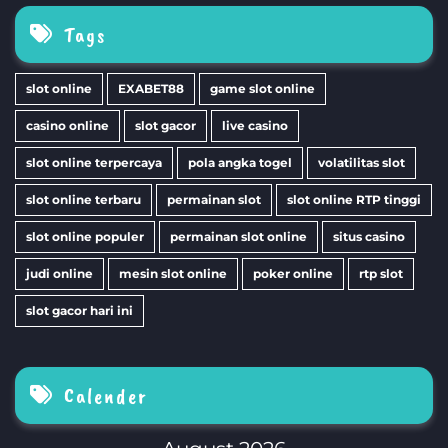
Tags
slot online
EXABET88
game slot online
casino online
slot gacor
live casino
slot online terpercaya
pola angka togel
volatilitas slot
slot online terbaru
permainan slot
slot online RTP tinggi
slot online populer
permainan slot online
situs casino
judi online
mesin slot online
poker online
rtp slot
slot gacor hari ini
Calender