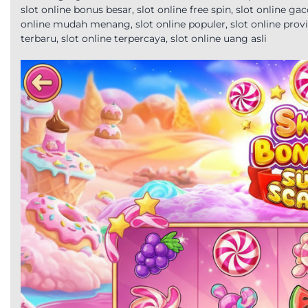
slot online bonus besar
,
slot online free spin
,
slot online gac
online mudah menang
,
slot online populer
,
slot online prov
terbaru
,
slot online terpercaya
,
slot online uang asli