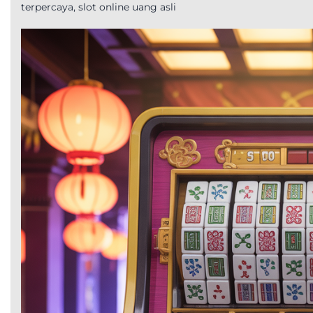
terpercaya
,
slot online uang asli