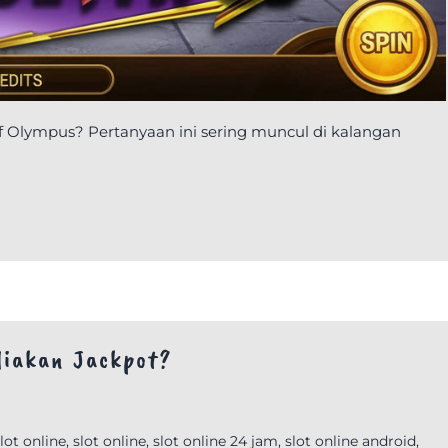
of Olympus? Pertanyaan ini sering muncul di kalangan
iakan Jackpot?
lot online
,
slot online
,
slot online 24 jam
,
slot online android
,