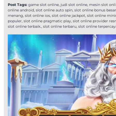
Post Tags:
game slot online
,
judi slot online
,
mesin slot onl
online android
,
slot online auto spin
,
slot online bonus besa
menang
,
slot online ios
,
slot online jackpot
,
slot online min
populer
,
slot online pragmatic play
,
slot online provider res
slot online terbaik.
,
slot online terbaru
,
slot online terpercay