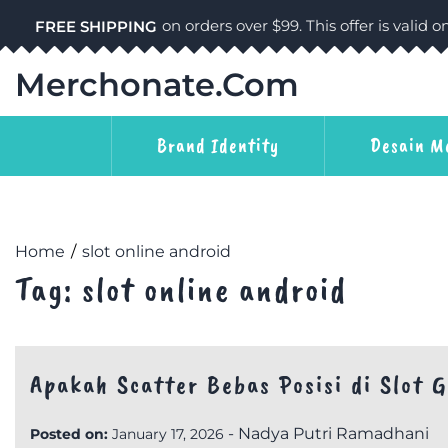
Skip
on orders over $99. This offer is valid on
FREE SHIPPING
to
content
Merchonate.com
Brand Identity
Desain M
Home
slot online android
Tag:
slot online android
Apakah Scatter Bebas Posisi di Slot 
-
Nadya Putri Ramadhani
Posted on:
January 17, 2026