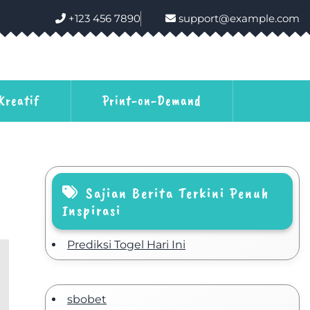
+123 456 7890
support@example.com
Kreatif
Print-on-Demand
Sajian Berita Terkini Penuh
Inspirasi
Prediksi Togel Hari Ini
sbobet