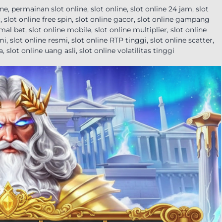
ine
,
permainan slot online
,
slot online
,
slot online 24 jam
,
slot
r
,
slot online free spin
,
slot online gacor
,
slot online gampang
imal bet
,
slot online mobile
,
slot online multiplier
,
slot online
mi
,
slot online resmi
,
slot online RTP tinggi
,
slot online scatter
,
a
,
slot online uang asli
,
slot online volatilitas tinggi