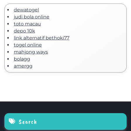
dewatogel
judi bola online
toto macau
depo 10k
link alternatif bethoki77
togel online
mahjong ways
bolagg
amergg
Search