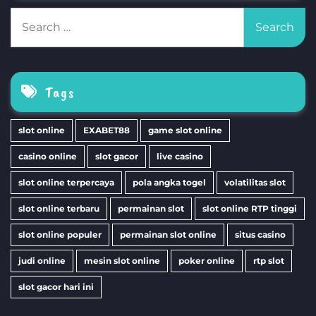
Search
for:
Tags
slot online
EXABET88
game slot online
casino online
slot gacor
live casino
slot online terpercaya
pola angka togel
volatilitas slot
slot online terbaru
permainan slot
slot online RTP tinggi
slot online populer
permainan slot online
situs casino
judi online
mesin slot online
poker online
rtp slot
slot gacor hari ini