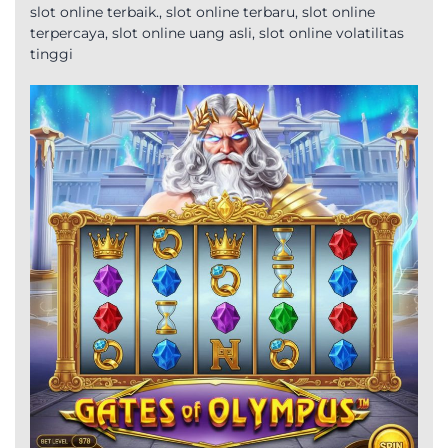
slot online terbaik.
,
slot online terbaru
,
slot online
terpercaya
,
slot online uang asli
,
slot online volatilitas
tinggi