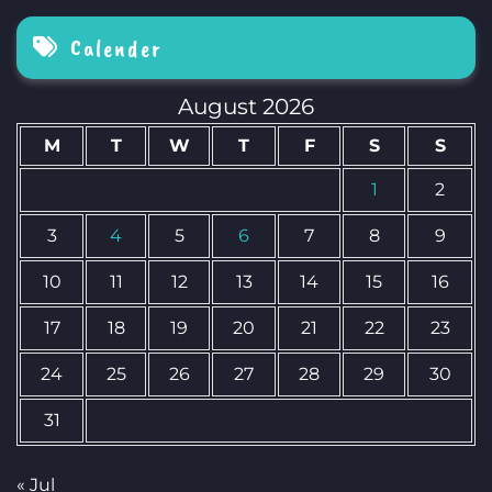
Calender
August 2026
M
T
W
T
F
S
S
1
2
3
4
5
6
7
8
9
10
11
12
13
14
15
16
17
18
19
20
21
22
23
24
25
26
27
28
29
30
31
« Jul