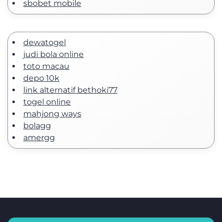
sbobet mobile
dewatogel
judi bola online
toto macau
depo 10k
link alternatif bethoki77
togel online
mahjong ways
bolagg
amergg