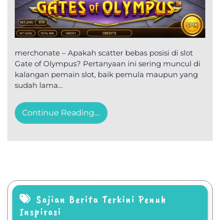
merchonate – Apakah scatter bebas posisi di slot
Gate of Olympus? Pertanyaan ini sering muncul di
kalangan pemain slot, baik pemula maupun yang
sudah lama…
Continue Reading....
Sajian Berita Terkini Penuh
Inspirasi