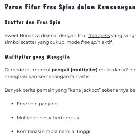
Peran Fitur Free Spins dalam Kemenangan
Scatter dan Free Spin
Sweet Bonanza dikenal dengan fitur
free spins
yang sanga
simbol scatter yang cukup, mode
free spin
aktif.
Multiplier yang Menggila
Di mode ini, muncul
pengali (multiplier)
mulai dari x2 hi
menghasilkan kemenangan fantastis.
Banyak cerita pemain yang “kena jackpot” sebenarnya bera
Free spin panjang
Multiplier besar bertumpuk
Kombinasi simbol bernilai tinggi