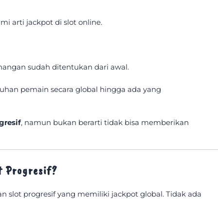
rti jackpot di slot online.
nangan sudah ditentukan dari awal.
aruhan pemain secara global hingga ada yang
gresif
, namun bukan berarti tidak bisa memberikan
 Progresif?
 slot progresif yang memiliki jackpot global. Tidak ada