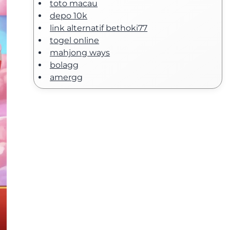
toto macau
depo 10k
link alternatif bethoki77
togel online
mahjong ways
bolagg
amergg