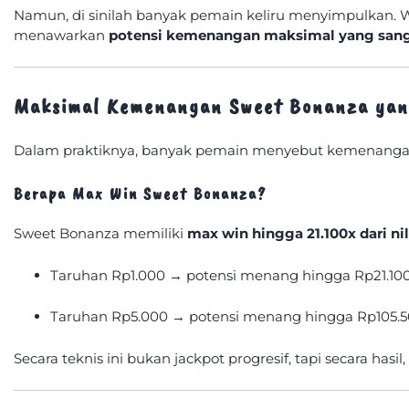
Namun, di sinilah banyak pemain keliru menyimpulkan. W
menawarkan
potensi kemenangan maksimal yang sang
Maksimal Kemenangan Sweet Bonanza yang
Dalam praktiknya, banyak pemain menyebut kemenangan
Berapa Max Win Sweet Bonanza?
Sweet Bonanza memiliki
max win hingga 21.100x dari ni
Taruhan Rp1.000 → potensi menang hingga Rp21.10
Taruhan Rp5.000 → potensi menang hingga Rp105.
Secara teknis ini bukan jackpot progresif, tapi secara hasil