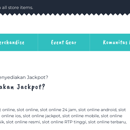
 all store items.
erchandise
Event Gear
Komunitas 
enyediakan Jackpot?
akan Jackpot?
 online
,
slot online
,
slot online 24 jam
,
slot online android
,
slot
t online ios
,
slot online jackpot
,
slot online mobile
,
slot online
aik
,
slot online resmi
,
slot online RTP tinggi
,
slot online terbaru
,