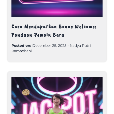
Cara Mendapatkan Bonus Welcome:
Panduan Pemain Baru
Posted on:
December 25, 2025
-
Nadya Putri
Ramadhani