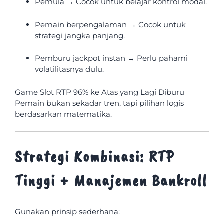
Pemula → Cocok untuk belajar kontrol modal.
Pemain berpengalaman → Cocok untuk
strategi jangka panjang.
Pemburu jackpot instan → Perlu pahami
volatilitasnya dulu.
Game Slot RTP 96% ke Atas yang Lagi Diburu
Pemain bukan sekadar tren, tapi pilihan logis
berdasarkan matematika.
Strategi Kombinasi: RTP
Tinggi + Manajemen Bankroll
Gunakan prinsip sederhana: