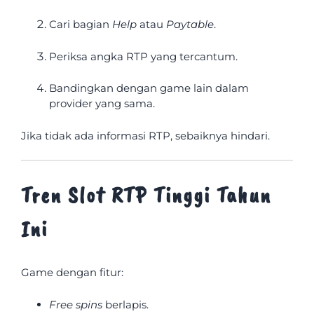
Cari bagian
Help
atau
Paytable
.
Periksa angka RTP yang tercantum.
Bandingkan dengan game lain dalam
provider yang sama.
Jika tidak ada informasi RTP, sebaiknya hindari.
Tren Slot RTP Tinggi Tahun
Ini
Game dengan fitur:
Free spins
berlapis.