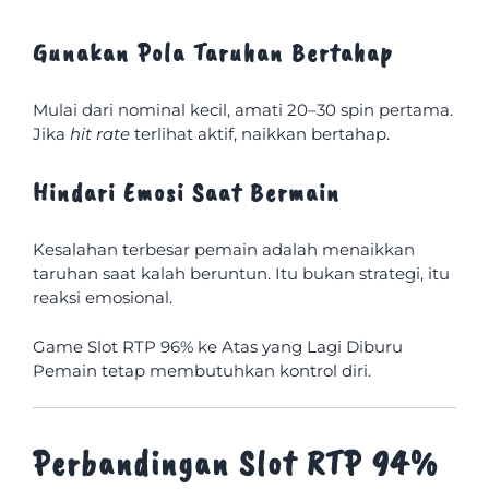
Gunakan Pola Taruhan Bertahap
Mulai dari nominal kecil, amati 20–30 spin pertama.
Jika
hit rate
terlihat aktif, naikkan bertahap.
Hindari Emosi Saat Bermain
Kesalahan terbesar pemain adalah menaikkan
taruhan saat kalah beruntun. Itu bukan strategi, itu
reaksi emosional.
Game Slot RTP 96% ke Atas yang Lagi Diburu
Pemain tetap membutuhkan kontrol diri.
Perbandingan Slot RTP 94%