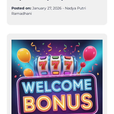
Posted on:
January 27, 2026
-
Nadya Putri
Ramadhani