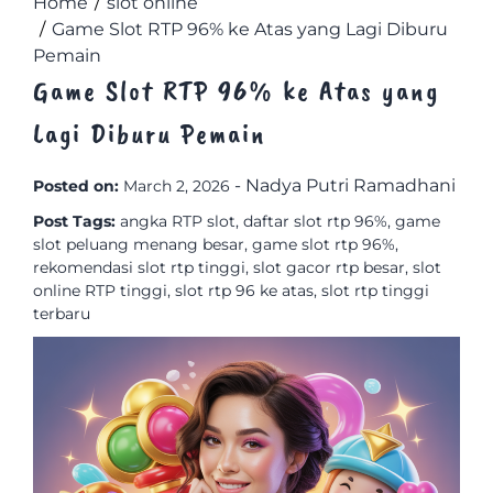
Home
slot online
Game Slot RTP 96% ke Atas yang Lagi Diburu
Pemain
Game Slot RTP 96% ke Atas yang
Lagi Diburu Pemain
-
Nadya Putri Ramadhani
Posted on:
March 2, 2026
Post Tags:
angka RTP slot
,
daftar slot rtp 96%
,
game
slot peluang menang besar
,
game slot rtp 96%
,
rekomendasi slot rtp tinggi
,
slot gacor rtp besar
,
slot
online RTP tinggi
,
slot rtp 96 ke atas
,
slot rtp tinggi
terbaru