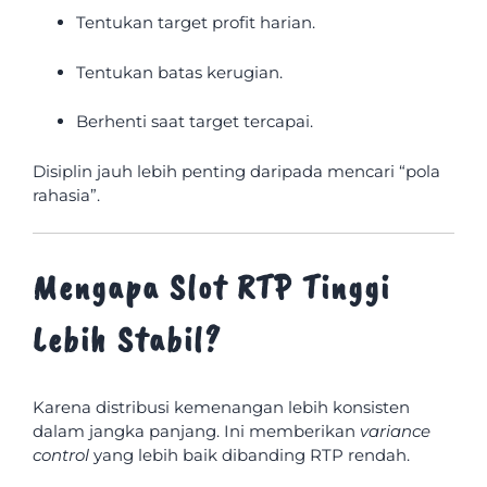
Tentukan target profit harian.
Tentukan batas kerugian.
Berhenti saat target tercapai.
Disiplin jauh lebih penting daripada mencari “pola
rahasia”.
Mengapa Slot RTP Tinggi
Lebih Stabil?
Karena distribusi kemenangan lebih konsisten
dalam jangka panjang. Ini memberikan
variance
control
yang lebih baik dibanding RTP rendah.