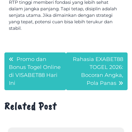
RTP tinggi memberi fondasi yang lebih sehat
dalam jangka panjang. Tapi tetap, disiplin adalah
senjata utama. Jika dimainkan dengan strategi
yang tepat, potensi cuan bisa lebih terukur dan
stabil.
Post
Promo dan
Rahasia EXABET88
Bonus Togel Online
TOGEL 2026:
navigation
di VISABET88 Hari
Bocoran Angka,
Ini
Pola Panas
Related Post