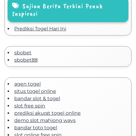
Sajian Berita Terkini Penuh
Inspirasi
Prediksi Togel Hari Ini
sbobet
sbobet88
agen togel
situs togel online
bandar slot & togel
slot free spin
prediksi akurat togel online
demo slot mahjong ways
bandar toto togel
slot online free spin