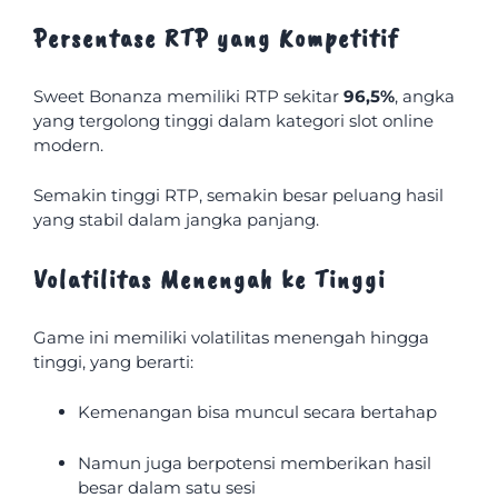
Persentase RTP yang Kompetitif
Sweet Bonanza memiliki RTP sekitar
96,5%
, angka
yang tergolong tinggi dalam kategori slot online
modern.
Semakin tinggi RTP, semakin besar peluang hasil
yang stabil dalam jangka panjang.
Volatilitas Menengah ke Tinggi
Game ini memiliki volatilitas menengah hingga
tinggi, yang berarti:
Kemenangan bisa muncul secara bertahap
Namun juga berpotensi memberikan hasil
besar dalam satu sesi