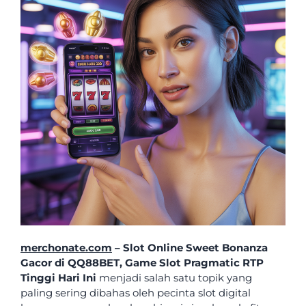
merchonate.com
– Slot Online Sweet Bonanza
Gacor di QQ88BET, Game Slot Pragmatic RTP
Tinggi Hari Ini
menjadi salah satu topik yang
paling sering dibahas oleh pecinta slot digital