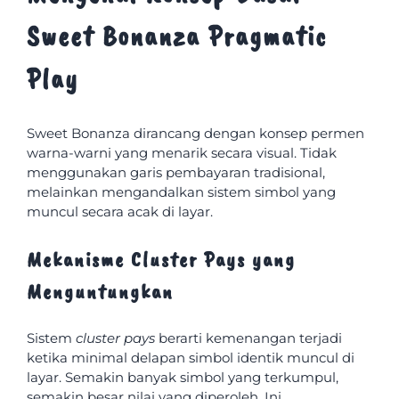
Sweet Bonanza Pragmatic
Play
Sweet Bonanza dirancang dengan konsep permen
warna-warni yang menarik secara visual. Tidak
menggunakan garis pembayaran tradisional,
melainkan mengandalkan sistem simbol yang
muncul secara acak di layar.
Mekanisme Cluster Pays yang
Menguntungkan
Sistem
cluster pays
berarti kemenangan terjadi
ketika minimal delapan simbol identik muncul di
layar. Semakin banyak simbol yang terkumpul,
semakin besar nilai yang diperoleh. Ini