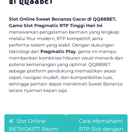
di QQ88BET
Slot Online Sweet Bonanza Gacor di QQ88BET,
Game Slot Pragmatic RTP Tinggi Hari Ini
menawarkan pengalaman bermain yang lengkap
melalui fitur modern, RTP kompetitif, serta
performa sistem yang stabil. Dengan dukungan
teknologi dari
Pragmatic Play
, game ini mampu
memberikan kombinasi hiburan visual menarik dan
potensi kemenangan yang optimal. QQ88BET
sebagai platform pendukung memastikan akses
cepat, navigasi mudah, dan kompatibilitas luas,
sehingga pemain dapat menikmati Sweet Bonanza
secara nyaman kapan saja.
Post
Slot Online
Cara Memahami
BETHOKI77 Resmi
RTP Slot dengan