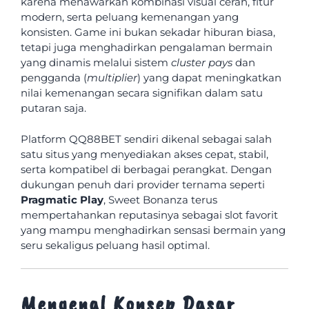
karena menawarkan kombinasi visual cerah, fitur
modern, serta peluang kemenangan yang
konsisten. Game ini bukan sekadar hiburan biasa,
tetapi juga menghadirkan pengalaman bermain
yang dinamis melalui sistem
cluster pays
dan
pengganda (
multiplier
) yang dapat meningkatkan
nilai kemenangan secara signifikan dalam satu
putaran saja.
Platform QQ88BET sendiri dikenal sebagai salah
satu situs yang menyediakan akses cepat, stabil,
serta kompatibel di berbagai perangkat. Dengan
dukungan penuh dari provider ternama seperti
Pragmatic Play
, Sweet Bonanza terus
mempertahankan reputasinya sebagai slot favorit
yang mampu menghadirkan sensasi bermain yang
seru sekaligus peluang hasil optimal.
Mengenal Konsep Dasar