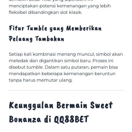
menciptakan potensi kemenangan yang lebih
fleksibel dibandingkan slot klasik.
Fitur Tumble yang Memberikan
Peluang Tambahan
Setiap kali kombinasi menang muncul, simbol akan
meledak dan digantikan simbol baru. Proses ini
disebut
tumble
. Dalam satu putaran, pemain bisa
mendapatkan beberapa kemenangan beruntun
tanpa harus memutar ulang.
Keunggulan Bermain Sweet
Bonanza di QQ88BET