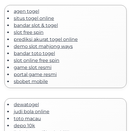
agen togel
situs togel online
bandar slot & togel
slot free spin
prediksi akurat togel online
demo slot mahjong ways
bandar toto togel
slot online free spin
game slot resmi
portal game resmi
sbobet mobile
dewatogel
judi bola online
toto macau
depo 10k