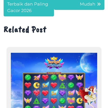
navigation
Terbaik dan Paling
Mudah
Gacor 2026
Related Post