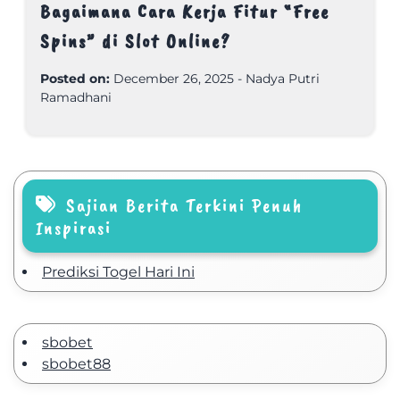
Bagaimana Cara Kerja Fitur “Free
Spins” di Slot Online?
Posted on:
December 26, 2025
-
Nadya Putri
Ramadhani
Sajian Berita Terkini Penuh
Inspirasi
Prediksi Togel Hari Ini
sbobet
sbobet88