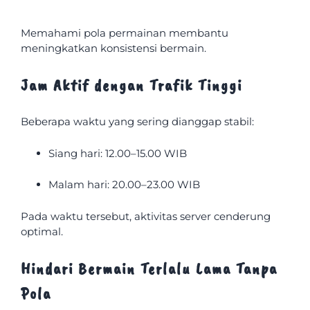
Memahami pola permainan membantu
meningkatkan konsistensi bermain.
Jam Aktif dengan Trafik Tinggi
Beberapa waktu yang sering dianggap stabil:
Siang hari: 12.00–15.00 WIB
Malam hari: 20.00–23.00 WIB
Pada waktu tersebut, aktivitas server cenderung
optimal.
Hindari Bermain Terlalu Lama Tanpa
Pola