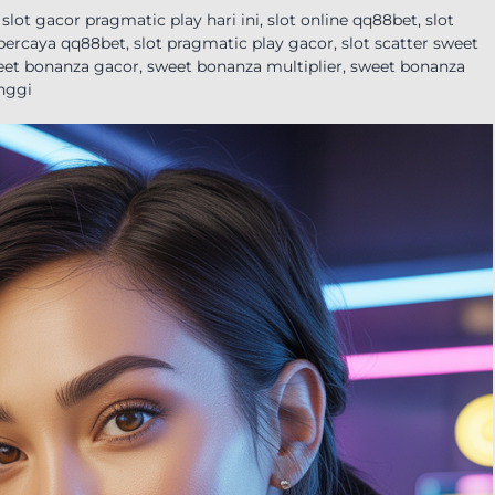
,
slot gacor pragmatic play hari ini
,
slot online qq88bet
,
slot
rpercaya qq88bet
,
slot pragmatic play gacor
,
slot scatter sweet
eet bonanza gacor
,
sweet bonanza multiplier
,
sweet bonanza
nggi