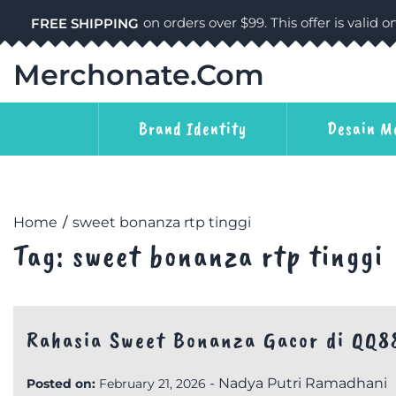
Skip
on orders over $99. This offer is valid on
FREE SHIPPING
to
content
Merchonate.com
Brand Identity
Desain M
Home
sweet bonanza rtp tinggi
Tag:
sweet bonanza rtp tinggi
Rahasia Sweet Bonanza Gacor di QQ8
-
Nadya Putri Ramadhani
Posted on:
February 21, 2026