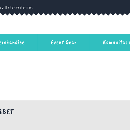
 all store items.
erchandise
Event Gear
Komunitas 
8BET