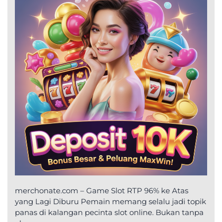
merchonate.com – Game Slot RTP 96% ke Atas
yang Lagi Diburu Pemain memang selalu jadi topik
panas di kalangan pecinta slot online. Bukan tanpa