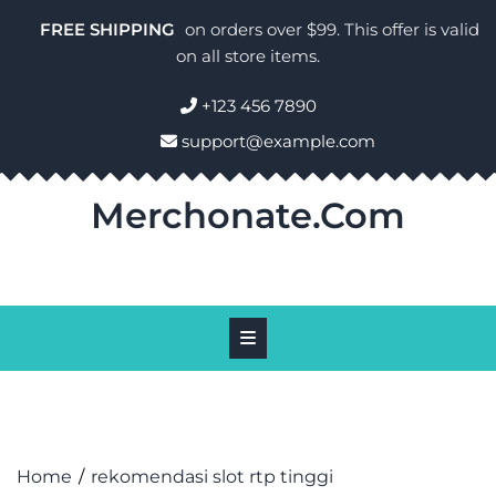
Skip
FREE SHIPPING
on orders over $99. This offer is valid
to
on all store items.
content
+123 456 7890
support@example.com
Merchonate.com
Home
rekomendasi slot rtp tinggi