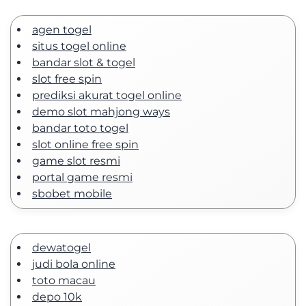
agen togel
situs togel online
bandar slot & togel
slot free spin
prediksi akurat togel online
demo slot mahjong ways
bandar toto togel
slot online free spin
game slot resmi
portal game resmi
sbobet mobile
dewatogel
judi bola online
toto macau
depo 10k