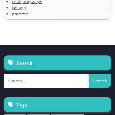
mahjong ways
bolagg
amergg
Search
Search
for:
Tags