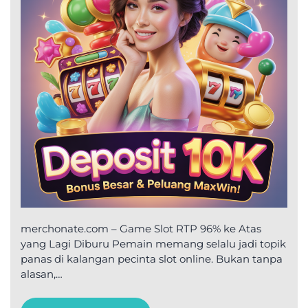
merchonate.com – Game Slot RTP 96% ke Atas
yang Lagi Diburu Pemain memang selalu jadi topik
panas di kalangan pecinta slot online. Bukan tanpa
alasan,…