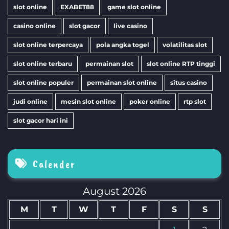
slot online
EXABET88
game slot online
casino online
slot gacor
live casino
slot online terpercaya
pola angka togel
volatilitas slot
slot online terbaru
permainan slot
slot online RTP tinggi
slot online populer
permainan slot online
situs casino
judi online
mesin slot online
poker online
rtp slot
slot gacor hari ini
Calender
August 2026
M
T
W
T
F
S
S