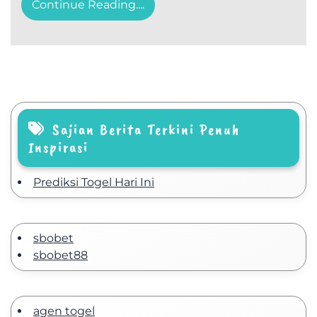
Continue Reading....
Sajian Berita Terkini Penuh
Inspirasi
Prediksi Togel Hari Ini
sbobet
sbobet88
agen togel