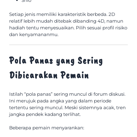
Shio
Setiap jenis memiliki karakteristik berbeda. 2D
relatif lebih mudah ditebak dibanding 4D, namun
hadiah tentu menyesuaikan. Pilih sesuai profil risiko
dan kenyamananmu.
Pola Panas yang Sering
Dibicarakan Pemain
Istilah “pola panas” sering muncul di forum diskusi.
Ini merujuk pada angka yang dalam periode
tertentu sering muncul. Meski sistemnya acak, tren
jangka pendek kadang terlihat.
Beberapa pemain menyarankan: