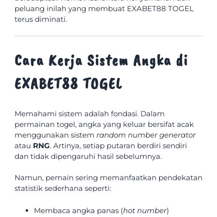
peluang inilah yang membuat EXABET88 TOGEL
terus diminati.
Cara Kerja Sistem Angka di
EXABET88 TOGEL
Memahami sistem adalah fondasi. Dalam
permainan togel, angka yang keluar bersifat acak
menggunakan sistem
random number generator
atau
RNG
. Artinya, setiap putaran berdiri sendiri
dan tidak dipengaruhi hasil sebelumnya.
Namun, pemain sering memanfaatkan pendekatan
statistik sederhana seperti:
Membaca angka panas (
hot number
)