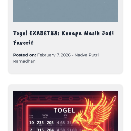
Togel EXABET88: Kenapa Masih Jadi
Favorit
Posted on:
February 7, 2026
-
Nadya Putri
Ramadhani