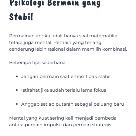
Psikologi Bermain yang
Stabil
Permainan angka tidak hanya soal matematika,
tetapi juga mental. Pemain yang tenang
cenderung lebih rasional dalam memilih kombinasi.
Beberapa tips sederhana:
Jangan bermain saat emosi tidak stabil
Istirahat jika sudah terlalu lama fokus
Anggap setiap putaran sebagai peluang baru
Mental yang kuat sering kali menjadi pembeda
antara pemain impulsif dan pemain strategis.