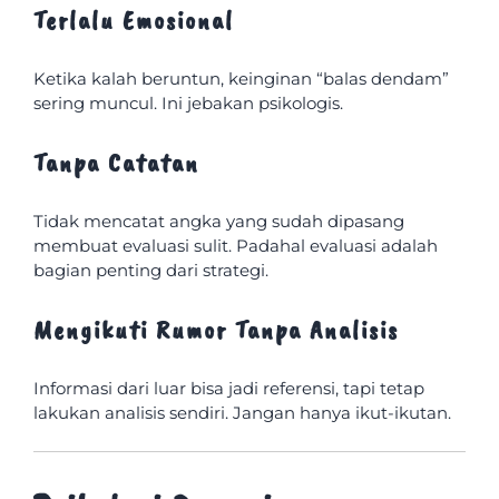
Terlalu Emosional
Ketika kalah beruntun, keinginan “balas dendam”
sering muncul. Ini jebakan psikologis.
Tanpa Catatan
Tidak mencatat angka yang sudah dipasang
membuat evaluasi sulit. Padahal evaluasi adalah
bagian penting dari strategi.
Mengikuti Rumor Tanpa Analisis
Informasi dari luar bisa jadi referensi, tapi tetap
lakukan analisis sendiri. Jangan hanya ikut-ikutan.