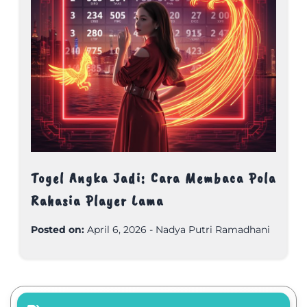
Togel Angka Jadi: Cara Membaca Pola
Rahasia Player Lama
Posted on:
April 6, 2026
-
Nadya Putri Ramadhani