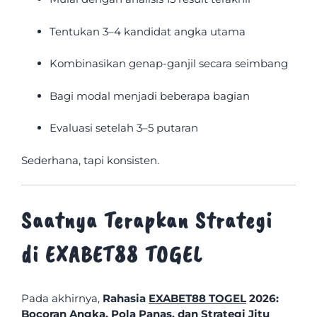
Tentukan 3–4 kandidat angka utama
Kombinasikan genap-ganjil secara seimbang
Bagi modal menjadi beberapa bagian
Evaluasi setelah 3–5 putaran
Sederhana, tapi konsisten.
Saatnya Terapkan Strategi
di EXABET88 TOGEL
Pada akhirnya,
Rahasia
EXABET88 TOGEL
2026:
Bocoran Angka, Pola Panas, dan Strategi Jitu