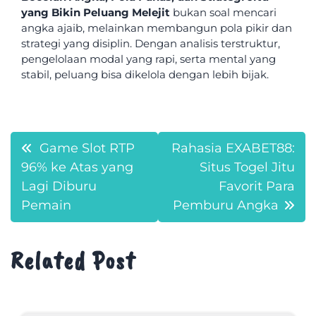
yang Bikin Peluang Melejit
bukan soal mencari
angka ajaib, melainkan membangun pola pikir dan
strategi yang disiplin. Dengan analisis terstruktur,
pengelolaan modal yang rapi, serta mental yang
stabil, peluang bisa dikelola dengan lebih bijak.
Post
Game Slot RTP
Rahasia EXABET88:
96% ke Atas yang
Situs Togel Jitu
navigation
Lagi Diburu
Favorit Para
Pemain
Pemburu Angka
Related Post