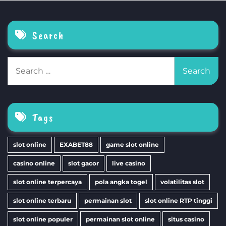
Search
Search
for:
Tags
slot online
EXABET88
game slot online
casino online
slot gacor
live casino
slot online terpercaya
pola angka togel
volatilitas slot
slot online terbaru
permainan slot
slot online RTP tinggi
slot online populer
permainan slot online
situs casino