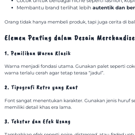
Cocok untuk berbagai niche seperti fashion, kop
Membantu brand terlihat lebih
autentik dan ber
Orang tidak hanya membeli produk, tapi juga cerita di bal
Elemen Penting dalam Desain Merchandise
1. Pemilihan Warna Klasik
Warna menjadi fondasi utama. Gunakan palet seperti cokel
warna terlalu cerah agar tetap terasa “jadul”.
2. Tipografi Retro yang Kuat
Font sangat menentukan karakter. Gunakan jenis huruf s
memiliki detail khas era lama.
3. Tekstur dan Efek Usang
Tambahkan efek seperti
noise
,
distressed
, atau
faded
untu