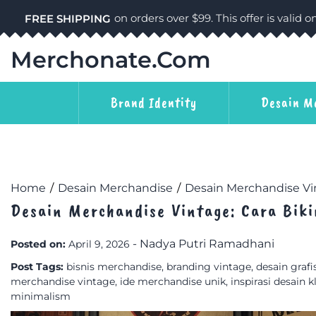
Skip
on orders over $99. This offer is valid on
FREE SHIPPING
to
content
Merchonate.com
Brand Identity
Desain M
Home
Desain Merchandise
Desain Merchandise Vi
Desain Merchandise Vintage: Cara Bik
-
Nadya Putri Ramadhani
Posted on:
April 9, 2026
Post Tags:
bisnis merchandise
,
branding vintage
,
desain grafi
merchandise vintage
,
ide merchandise unik
,
inspirasi desain k
minimalism