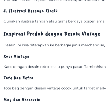
4. Ilustrasi Bergaya Klasik
Gunakan ilustrasi tangan atau grafis bergaya poster lama.
Inspirasi Produk dengan Desain Vintage
Desain ini bisa diterapkan ke berbagai jenis merchandise, 
Kaos Vintage
Kaos dengan desain retro selalu punya pasar. Tambahkan ilu
Tote Bag Retro
Tote bag dengan desain vintage cocok untuk target marke
Mug dan Aksesoris