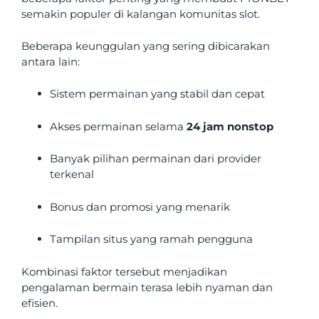
semakin populer di kalangan komunitas slot.
Beberapa keunggulan yang sering dibicarakan
antara lain:
Sistem permainan yang stabil dan cepat
Akses permainan selama
24 jam nonstop
Banyak pilihan permainan dari provider
terkenal
Bonus dan promosi yang menarik
Tampilan situs yang ramah pengguna
Kombinasi faktor tersebut menjadikan
pengalaman bermain terasa lebih nyaman dan
efisien.