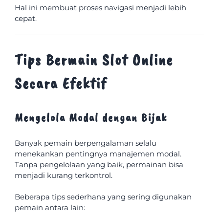
Hal ini membuat proses navigasi menjadi lebih
cepat.
Tips Bermain Slot Online
Secara Efektif
Mengelola Modal dengan Bijak
Banyak pemain berpengalaman selalu
menekankan pentingnya manajemen modal.
Tanpa pengelolaan yang baik, permainan bisa
menjadi kurang terkontrol.
Beberapa tips sederhana yang sering digunakan
pemain antara lain: