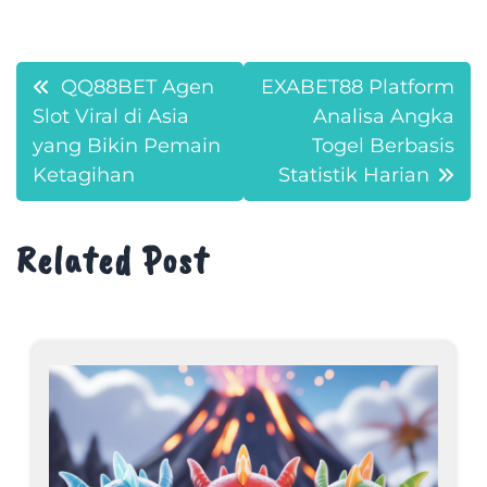
Post
QQ88BET Agen
EXABET88 Platform
Slot Viral di Asia
Analisa Angka
navigation
yang Bikin Pemain
Togel Berbasis
Ketagihan
Statistik Harian
Related Post