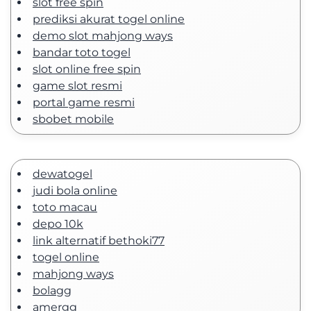
slot free spin
prediksi akurat togel online
demo slot mahjong ways
bandar toto togel
slot online free spin
game slot resmi
portal game resmi
sbobet mobile
dewatogel
judi bola online
toto macau
depo 10k
link alternatif bethoki77
togel online
mahjong ways
bolagg
amergg