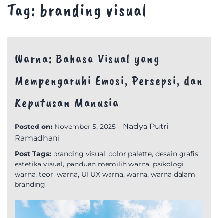
Tag:
branding visual
Warna: Bahasa Visual yang
Mempengaruhi Emosi, Persepsi, dan
Keputusan Manusia
-
Nadya Putri
Posted on:
November 5, 2025
Ramadhani
Post Tags:
branding visual
,
color palette
,
desain grafis
,
estetika visual
,
panduan memilih warna
,
psikologi
warna
,
teori warna
,
UI UX warna
,
warna
,
warna dalam
branding