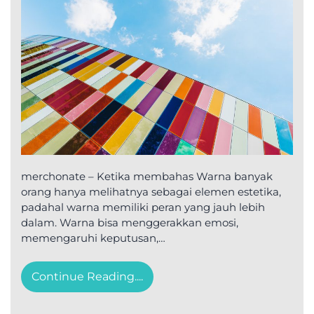
merchonate – Ketika membahas Warna banyak
orang hanya melihatnya sebagai elemen estetika,
padahal warna memiliki peran yang jauh lebih
dalam. Warna bisa menggerakkan emosi,
memengaruhi keputusan,…
Continue Reading....