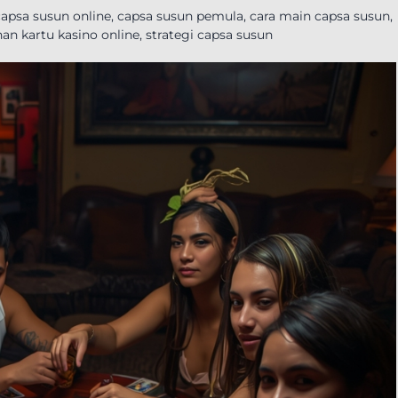
capsa susun online
,
capsa susun pemula
,
cara main capsa susun
,
an kartu kasino online
,
strategi capsa susun