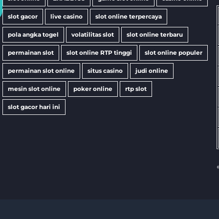
slot gacor
live casino
slot online terpercaya
pola angka togel
volatilitas slot
slot online terbaru
permainan slot
slot online RTP tinggi
slot online populer
permainan slot online
situs casino
judi online
mesin slot online
poker online
rtp slot
slot gacor hari ini