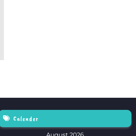
Calender
August 2026