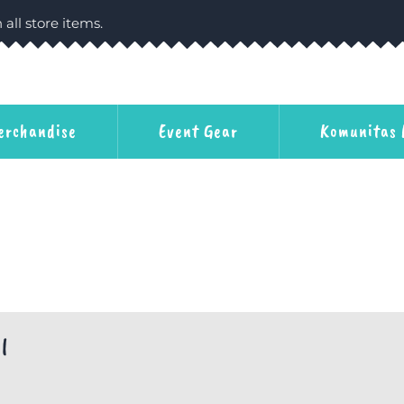
 all store items.
erchandise
Event Gear
Komunitas 
l