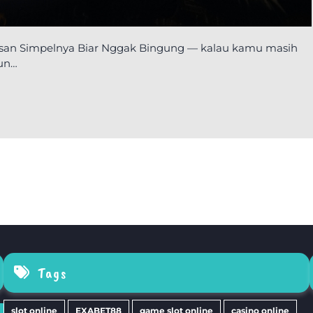
lasan Simpelnya Biar Nggak Bingung — kalau kamu masih
sun…
Tags
slot online
EXABET88
game slot online
casino online