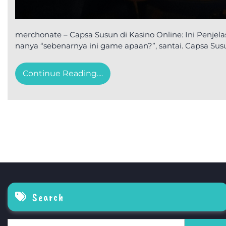
merchonate – Capsa Susun di Kasino Online: Ini Penje
nanya “sebenarnya ini game apaan?”, santai. Capsa Su
Continue Reading....
Search
Search