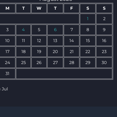
M
T
W
T
F
S
S
1
2
3
4
5
6
7
8
9
10
11
12
13
14
15
16
17
18
19
20
21
22
23
24
25
26
27
28
29
30
31
« Jul