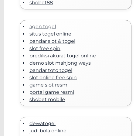
sbobet88
agen togel
situs togel online
bandar slot & togel
slot free spin
prediksi akurat togel online
demo slot mahjong ways
bandar toto togel
slot online free spin
game slot resmi
portal game resmi
sbobet mobile
dewatogel
judi bola online