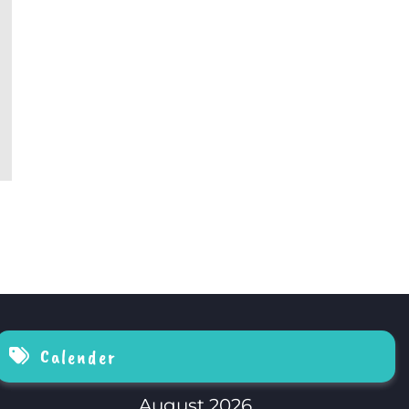
Calender
August 2026