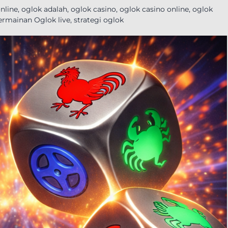
nline
,
oglok adalah
,
oglok casino
,
oglok casino online
,
oglok
ermainan Oglok live
,
strategi oglok