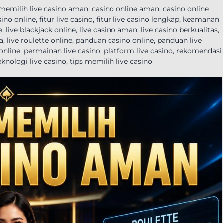
 memilih live casino aman
,
casino online aman
,
casino online
sino online
,
fitur live casino
,
fitur live casino lengkap
,
keamanan
e
,
live blackjack online
,
live casino aman
,
live casino berkualitas
,
ya
,
live roulette online
,
panduan casino online
,
panduan live
online
,
permainan live casino
,
platform live casino
,
rekomendasi
eknologi live casino
,
tips memilih live casino