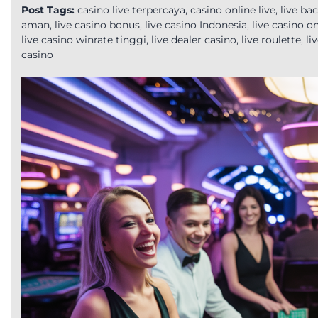
Post Tags:
casino live terpercaya
,
casino online live
,
live ba
aman
,
live casino bonus
,
live casino Indonesia
,
live casino o
live casino winrate tinggi
,
live dealer casino
,
live roulette
,
li
casino