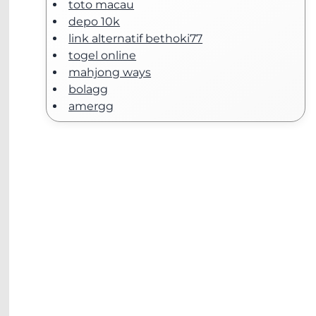
toto macau
depo 10k
link alternatif bethoki77
togel online
mahjong ways
bolagg
amergg