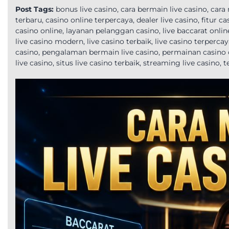
Post Tags:
bonus live casino
,
cara bermain live casino
,
cara
terbaru
,
casino online terpercaya
,
dealer live casino
,
fitur ca
casino online
,
layanan pelanggan casino
,
live baccarat onlin
live casino modern
,
live casino terbaik
,
live casino terperca
casino
,
pengalaman bermain live casino
,
permainan casino 
live casino
,
situs live casino terbaik
,
streaming live casino
,
t