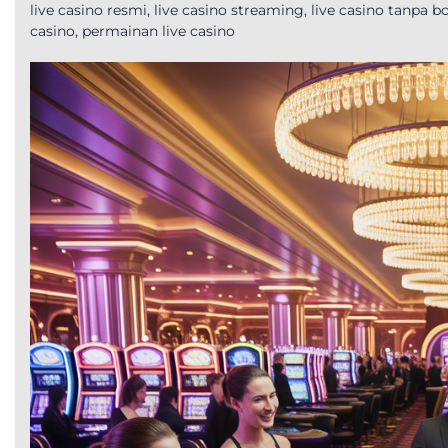
live casino resmi
,
live casino streaming
,
live casino tanpa b
casino
,
permainan live casino