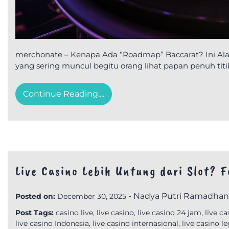
merchonate – Kenapa Ada “Roadmap” Baccarat? Ini Ala
yang sering muncul begitu orang lihat papan penuh tit
Continue Reading....
Live Casino Lebih Untung dari Slot? F
-
Nadya Putri Ramadhan
Posted on:
December 30, 2025
Post Tags:
casino live
,
live casino
,
live casino 24 jam
,
live c
live casino Indonesia
,
live casino internasional
,
live casino le