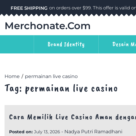
Skip
on orders over $99. This offer is valid on
FREE SHIPPING
to
content
Merchonate.com
Brand Identity
Desain M
Home
permainan live casino
Tag:
permainan live casino
Cara Memilih Live Casino Aman denga
-
Nadya Putri Ramadhani
Posted on:
July 13, 2026