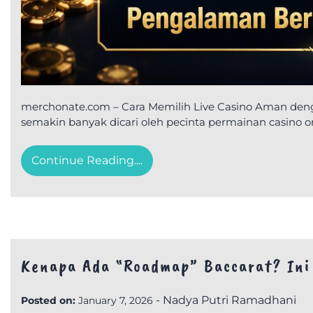
merchonate.com – Cara Memilih Live Casino Aman deng
semakin banyak dicari oleh pecinta permainan casino o
Continue Reading....
Kenapa Ada “Roadmap” Baccarat? Ini
-
Nadya Putri Ramadhani
Posted on:
January 7, 2026