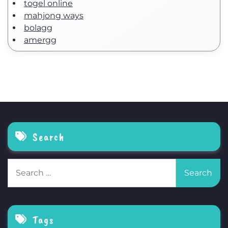
togel online
mahjong ways
bolagg
amergg
Search
Search
for:
Tags