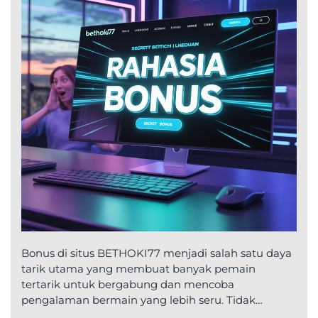
Bonus di situs BETHOKI77 menjadi salah satu daya
tarik utama yang membuat banyak pemain
tertarik untuk bergabung dan mencoba
pengalaman bermain yang lebih seru. Tidak…