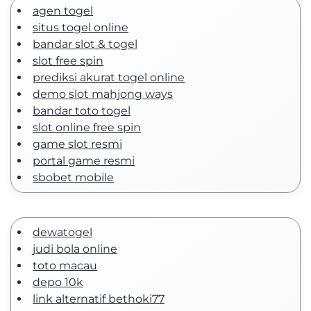
agen togel
situs togel online
bandar slot & togel
slot free spin
prediksi akurat togel online
demo slot mahjong ways
bandar toto togel
slot online free spin
game slot resmi
portal game resmi
sbobet mobile
dewatogel
judi bola online
toto macau
depo 10k
link alternatif bethoki77