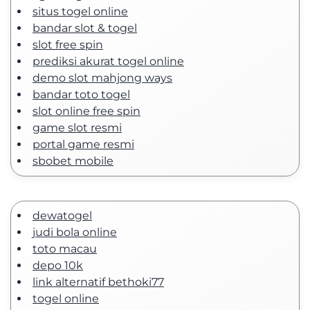
situs togel online
bandar slot & togel
slot free spin
prediksi akurat togel online
demo slot mahjong ways
bandar toto togel
slot online free spin
game slot resmi
portal game resmi
sbobet mobile
dewatogel
judi bola online
toto macau
depo 10k
link alternatif bethoki77
togel online