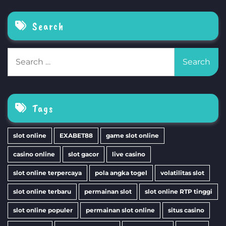
Search
Search
for:
Tags
slot online
EXABET88
game slot online
casino online
slot gacor
live casino
slot online terpercaya
pola angka togel
volatilitas slot
slot online terbaru
permainan slot
slot online RTP tinggi
slot online populer
permainan slot online
situs casino