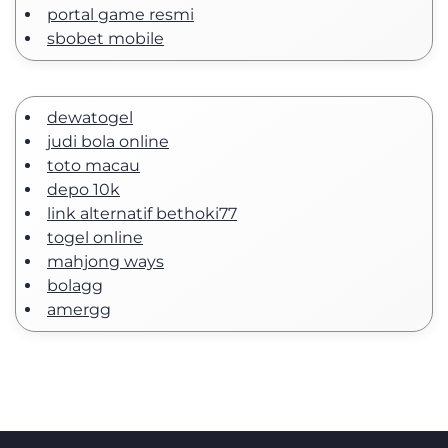
portal game resmi
sbobet mobile
dewatogel
judi bola online
toto macau
depo 10k
link alternatif bethoki77
togel online
mahjong ways
bolagg
amergg