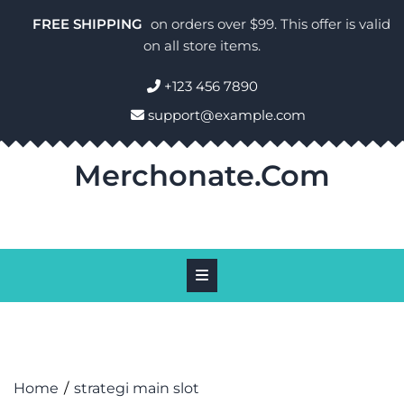
Skip
FREE SHIPPING
on orders over $99. This offer is valid
to
on all store items.
content
+123 456 7890
support@example.com
Merchonate.com
Home
strategi main slot