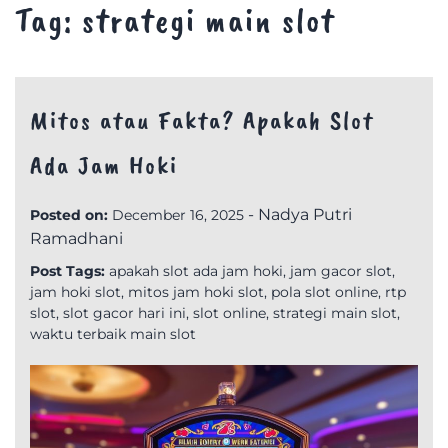
Tag:
strategi main slot
Mitos atau Fakta? Apakah Slot
Ada Jam Hoki
-
Nadya Putri
Posted on:
December 16, 2025
Ramadhani
Post Tags:
apakah slot ada jam hoki
,
jam gacor slot
,
jam hoki slot
,
mitos jam hoki slot
,
pola slot online
,
rtp
slot
,
slot gacor hari ini
,
slot online
,
strategi main slot
,
waktu terbaik main slot