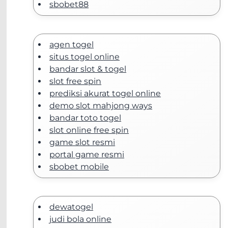
sbobet88
agen togel
situs togel online
bandar slot & togel
slot free spin
prediksi akurat togel online
demo slot mahjong ways
bandar toto togel
slot online free spin
game slot resmi
portal game resmi
sbobet mobile
dewatogel
judi bola online