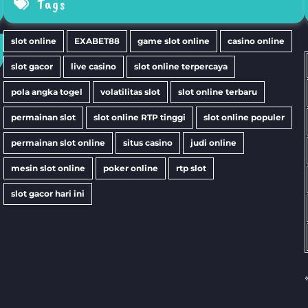
Tags
slot online
EXABET88
game slot online
casino online
slot gacor
live casino
slot online terpercaya
pola angka togel
volatilitas slot
slot online terbaru
permainan slot
slot online RTP tinggi
slot online populer
permainan slot online
situs casino
judi online
mesin slot online
poker online
rtp slot
slot gacor hari ini