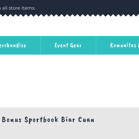
 all store items.
erchandise
Event Gear
Komunitas 
 Bonus Sportbook Biar Cuan