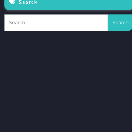
Search
Search
for: