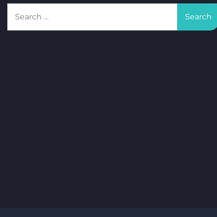
Search
for: