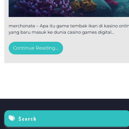
merchonate – Apa itu game tembak ikan di kasino onlin
yang baru masuk ke dunia casino games digital…
Continue Reading....
Search