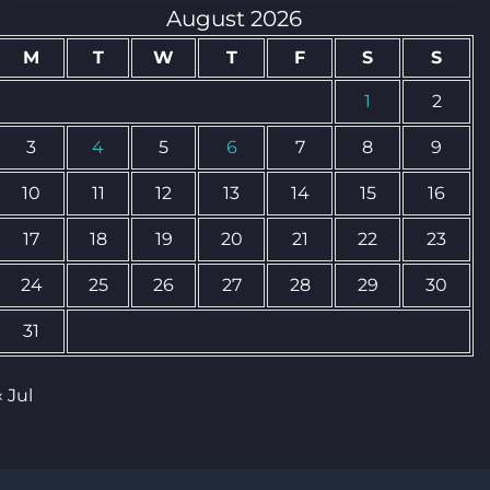
August 2026
M
T
W
T
F
S
S
1
2
3
4
5
6
7
8
9
10
11
12
13
14
15
16
17
18
19
20
21
22
23
24
25
26
27
28
29
30
31
« Jul